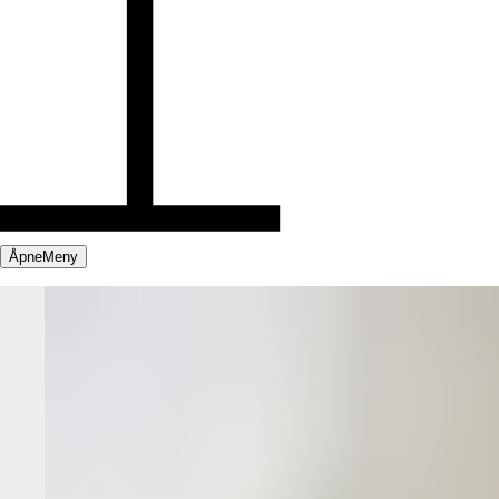
Åpne
Meny