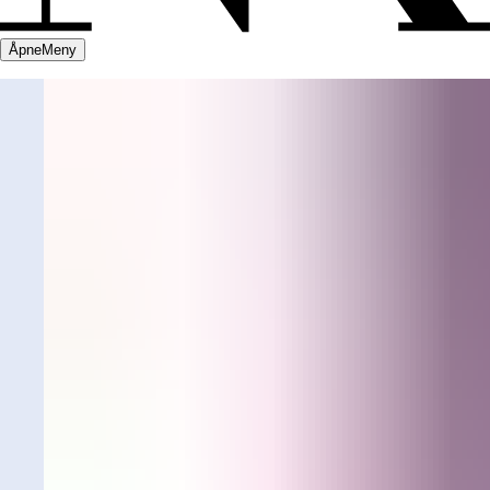
Åpne
Meny