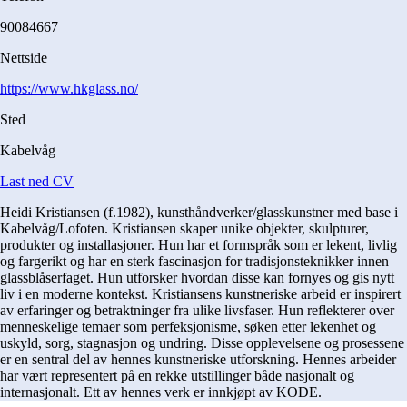
90084667
Nettside
https://www.hkglass.no/
Sted
Kabelvåg
Last ned CV
Heidi Kristiansen (f.1982), kunsthåndverker/glasskunstner med base i
Kabelvåg/Lofoten. Kristiansen skaper unike objekter, skulpturer,
produkter og installasjoner. Hun har et formspråk som er lekent, livlig
og fargerikt og har en sterk fascinasjon for tradisjonsteknikker innen
glassblåserfaget. Hun utforsker hvordan disse kan fornyes og gis nytt
liv i en moderne kontekst. Kristiansens kunstneriske arbeid er inspirert
av erfaringer og betraktninger fra ulike livsfaser. Hun reflekterer over
menneskelige temaer som perfeksjonisme, søken etter lekenhet og
uskyld, sorg, stagnasjon og undring. Disse opplevelsene og prosessene
er en sentral del av hennes kunstneriske utforskning. Hennes arbeider
har vært representert på en rekke utstillinger både nasjonalt og
internasjonalt. Ett av hennes verk er innkjøpt av KODE.