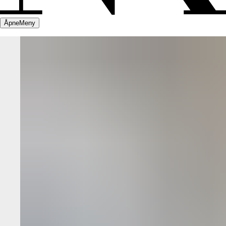
Åpne
Meny