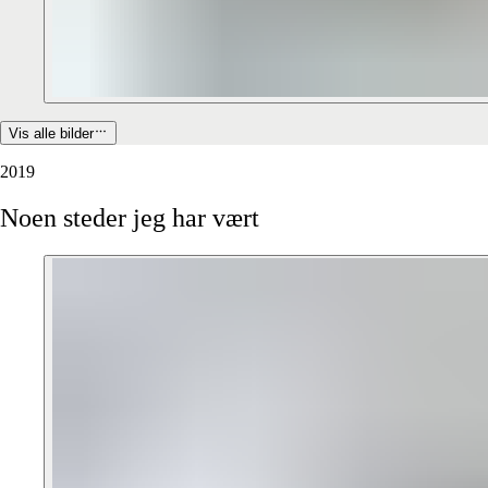
Vis alle bilder
2019
Noen
steder
jeg
har
vært