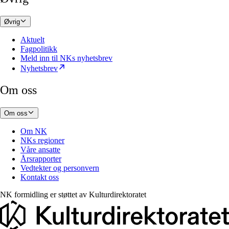
Øvrig
Aktuelt
Fagpolitikk
Meld inn til NKs nyhetsbrev
Nyhetsbrev
Om oss
Om oss
Om NK
NKs regioner
Våre ansatte
Årsrapporter
Vedtekter og personvern
Kontakt oss
NK formidling er støttet av
Kulturdirektoratet