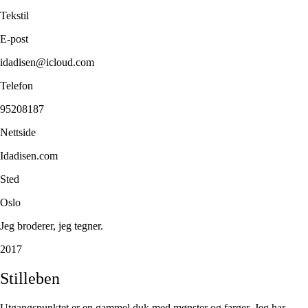
Tekstil
E-post
idadisen@icloud.com
Telefon
95208187
Nettside
Idadisen.com
Sted
Oslo
Jeg broderer, jeg tegner.
2017
Stilleben
Utgangspunktet er en gammel duk med mønster og farger. Jeg har