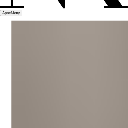
Åpne
Meny