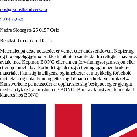
post@kunsthandverk.no
22 91 02 60
Nedre Slottsgate 25 0157 Oslo
Besøkstid ma./ti./to. 10–15
Materialet på dette nettstedet er vernet etter åndsverkloven. Kopiering
og tilgjengeliggjøring er ikke tillatt uten samtykke fra rettighetshaverne,
avtale med Kopinor, BONO eller annen forvaltningsorganisasjon eller
etter hjemmel i lov. Forbudet gjelder også trening og annen bruk av
materialet i kunstig intelligens, og innebærer et uttrykkelig forbehold
mot tekst- og datautvinning etter digitalmarkedsdirektivet artikkel 4.
Kunstverkene på nettstedet er opphavsrettslig beskyttet og er gjengitt
med samtykke fra kunstneren / BONO. Bruk av kunstverk kan enkelt
klareres hos BONO