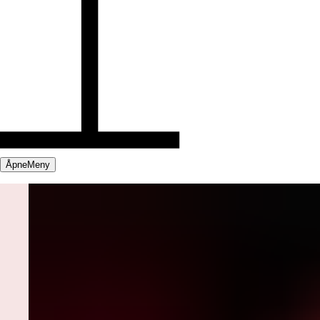
Åpne
Meny