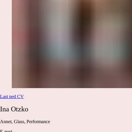
Last ned CV
Ina
Otzko
Annet, Glass, Performance
E-post