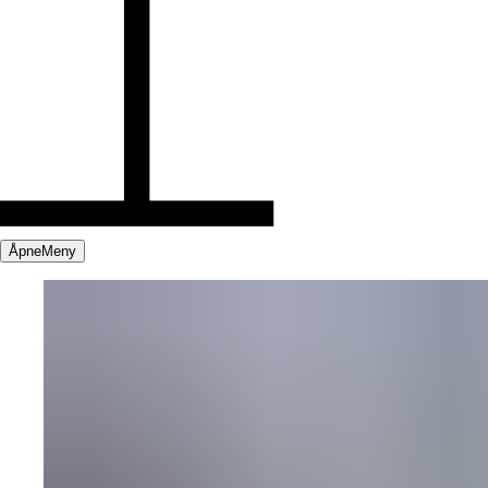
Åpne
Meny