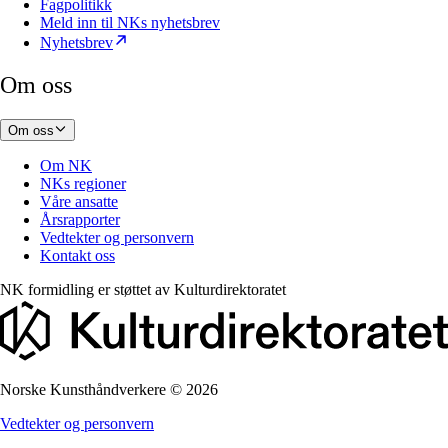
Fagpolitikk
Meld inn til NKs nyhetsbrev
Nyhetsbrev
Om oss
Om oss
Om NK
NKs regioner
Våre ansatte
Årsrapporter
Vedtekter og personvern
Kontakt oss
NK formidling er støttet av
Kulturdirektoratet
Norske Kunsthåndverkere
©
2026
Vedtekter og personvern