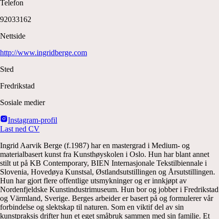
Telefon
92033162
Nettside
http://www.ingridberge.com
Sted
Fredrikstad
Sosiale medier
Instagram-profil
Last ned CV
Ingrid Aarvik Berge (f.1987) har en mastergrad i Medium- og
materialbasert kunst fra Kunsthøyskolen i Oslo. Hun har blant annet
stilt ut på KB Contemporary, BIEN Internasjonale Tekstilbiennale i
Slovenia, Hovedøya Kunstsal, Østlandsutstillingen og Årsutstillingen.
Hun har gjort flere offentlige utsmykninger og er innkjøpt av
Nordenfjeldske Kunstindustrimuseum. Hun bor og jobber i Fredrikstad
og Värmland, Sverige. Berges arbeider er basert på og formulerer vår
forbindelse og slektskap til naturen. Som en viktif del av sin
kunstpraksis drifter hun et eget småbruk sammen med sin familie. Et