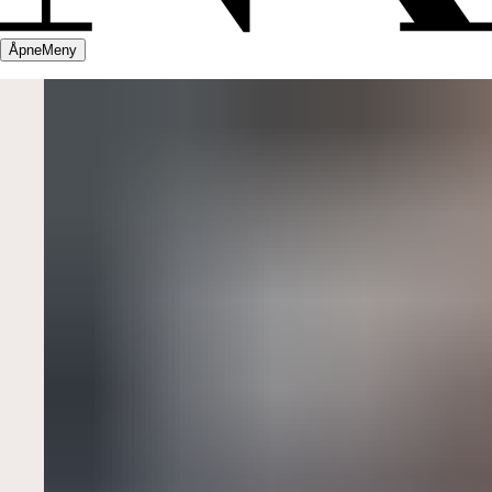
Åpne
Meny