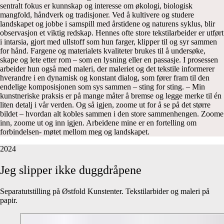
sentralt fokus er kunnskap og interesse om økologi, biologisk
mangfold, håndverk og tradisjoner. Ved å kultivere og studere
landskapet og jobbe i samspill med årstidene og naturens syklus, blir
observasjon et viktig redskap. Hennes ofte store tekstilarbeider er utført
i intarsia, gjort med ullstoff som hun farger, klipper til og syr sammen
for hånd. Fargene og materialets kvaliteter brukes til å undersøke,
skape og lete etter rom – som en lysning eller en passasje. I prosessen
arbeider hun også med maleri, der maleriet og det tekstile informerer
hverandre i en dynamisk og konstant dialog, som fører fram til den
endelige komposisjonen som sys sammen – sting for sting. – Min
kunstneriske praksis er på mange måter å bremse og legge merke til én
liten detalj i vår verden. Og så igjen, zoome ut for å se på det større
bildet – hvordan alt kobles sammen i den store sammenhengen. Zoome
inn, zoome ut og inn igjen. Arbeidene mine er en fortelling om
forbindelsen- møtet mellom meg og landskapet.
2024
Jeg
slipper
ikke
duggdråpene
Separatutstilling på Østfold Kunstenter. Tekstilarbider og maleri på
papir.