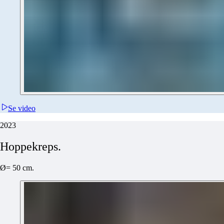
Se video
2023
Hoppekreps.
Ø= 50 cm.