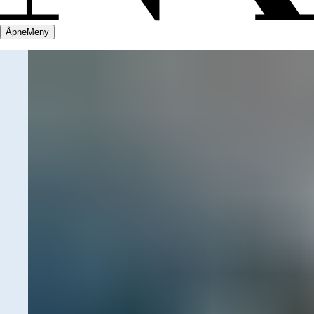
Åpne
Meny