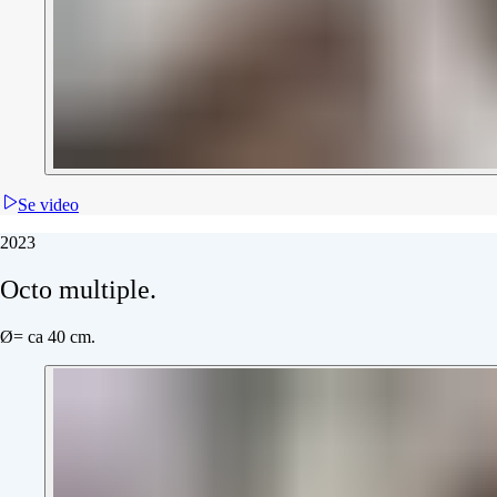
Se video
2023
Octo
multiple.
Ø= ca 40 cm.