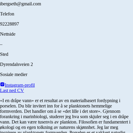
ibergseth@gmail.com
Telefon
92228897
Nettside
–
Sted
Dyrendalsveien 2
Sosiale medier
Instagram-profil
Last ned CV
«I en dråpe vann» er et resultat av en materialbasert fordypning i
porselen. Du blir invitert inn for å se planktonets hemmelige
formverden. Det handler om å se «det lille i det store». Gjennom
forankring i marinbiologi, studerer jeg hva som skjuler seg i en dråpe
vann. Det kan være tusenvis av plankton. Filosofien er fundamentert i
økologi og en egen tolkning av naturens skjønnhet. Jeg lar meg
inspirere av planktonets formverden. Porselen er et vakkert naturlig