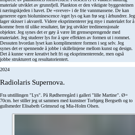
materiale utviklet av grunnfjell. Plankton er den viktigste byggesteinen
i næringskjeden i havet. De «svever» i de frie vannmassene. De kan
generere egen bioluminescence /eget lys og kan frø seg i århundrer. Jeg
lager skisser i akvarell. Videre eksprimenterer jeg mye i materialet for å
komme frem til ulike resultater, før jeg utvikler tredimensjonale
objekter. Jeg synes det er gøy å være litt grensesprengende med
materialet. Jeg studerer lys for å spre effekten av formen ut i rommet.
Dessuten hvordan lyset kan komplimentere formen i seg selv. Jeg
synes det er spennende å jobbe i skillelinjene mellom kunst og design.
Det å kunne være kreativt helt fri og eksprimenterende, men også
jobbe strukturert og resultatorientert.
2024
Radiolaris
Supernova.
Fra utstillingen "Lys". På Rødherregård i galleri "lille Martine". Ø=
70cm. her stiller jeg ut sammen med kunstner Torbjørg Bergseth og to
gullsmeder Elisabeth Grimsrud og Mia-Holm Olsen.