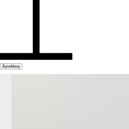
Åpne
Meny