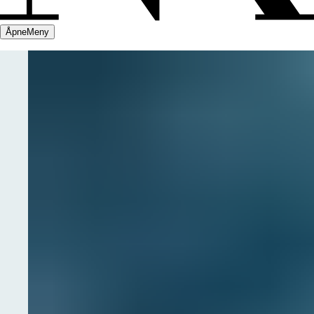
Åpne
Meny