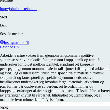
Nettside
http://johnkraustein.com
Sted
Oslo
Sosiale medier
Instagram-profil
Last ned CV
Arbeidene mine vokser frem gjennom langsomme, repetitive
sømprosesser hvor tekstilet fungerer som kropp, språk og rom. Jeg
undersøker forholdet mellom identitet, erindring og kroppslig
persepsjon gjennom monumentale installasjoner i dialog med arkitektur
og sted. Jeg er interessert i tekstiltradisjonen fra et materielt, teknisk,
skulpturelt og konseptuelt perspektiv. Gjennom stedsensitive
installasjoner undersøker jeg hvordan farge, materiale, arkitektur og
rom former vår opplevelse av verden, og hvordan minner og
kroppslige erfaringer aktiveres gjennom sansene. Tekstilet blir en bærer
av erfaringer knyttet til sårbarhet, tilhørighet og utenforskap, og et
materiale hvor minner kan få fysisk form.
2026