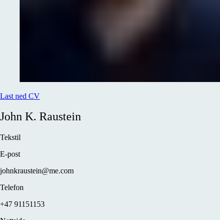
Last ned CV
John K.
Raustein
Tekstil
E-post
johnkraustein@me.com
Telefon
+47 91151153