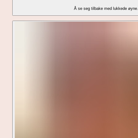
Å se seg tilbake med lukkede øyne. 