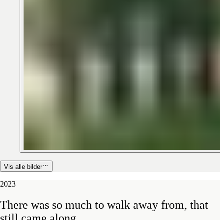
Vis alle bilder
2023
There
was
so
much
to
walk
away
from,
that
still
came
along