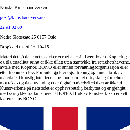
Norske Kunsthåndverkere
post@kunsthandverk.no
22 91 02 60
Nedre Slottsgate 25 0157 Oslo
Besøkstid ma./ti./to. 10–15
Materialet på dette nettstedet er vernet etter åndsverkloven. Kopiering
og tilgjengeliggjøring er ikke tillatt uten samtykke fra rettighetshaverne,
avtale med Kopinor, BONO eller annen forvaltningsorganisasjon eller
etter hjemmel i lov. Forbudet gjelder også trening og annen bruk av
materialet i kunstig intelligens, og innebærer et uttrykkelig forbehold
mot tekst- og datautvinning etter digitalmarkedsdirektivet artikkel 4.
Kunstverkene på nettstedet er opphavsrettslig beskyttet og er gjengitt
med samtykke fra kunstneren / BONO. Bruk av kunstverk kan enkelt
klareres hos BONO