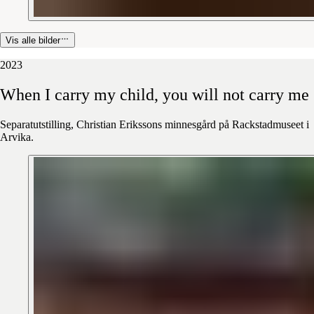
Vis alle bilder
2023
When
I
carry
my
child,
you
will
not
carry
me
Separatutstilling, Christian Erikssons minnesgård på Rackstadmuseet i
Arvika.