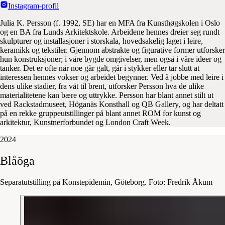
Instagram-profil
Julia K. Persson (f. 1992, SE) har en MFA fra Kunsthøgskolen i Oslo
og en BA fra Lunds Arkitektskole. Arbeidene hennes dreier seg rundt
skulpturer og installasjoner i storskala, hovedsakelig laget i leire,
keramikk og tekstiler. Gjennom abstrakte og figurative former utforsker
hun konstruksjoner; i våre bygde omgivelser, men også i våre ideer og
tanker. Det er ofte når noe går galt, går i stykker eller tar slutt at
interessen hennes vokser og arbeidet begynner. Ved å jobbe med leire i
dens ulike stadier, fra våt til brent, utforsker Persson hva de ulike
materialitetene kan bære og uttrykke. Persson har blant annet stilt ut
ved Rackstadmuseet, Höganäs Konsthall og QB Gallery, og har deltatt
på en rekke gruppeutstillinger på blant annet ROM for kunst og
arkitektur, Kunstnerforbundet og London Craft Week.
2024
Blåöga
Separatutstilling på Konstepidemin, Göteborg. Foto: Fredrik Åkum