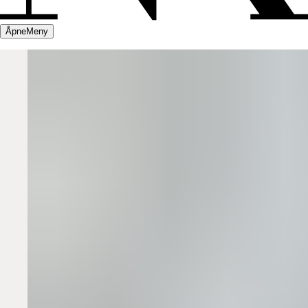
Åpne
Meny