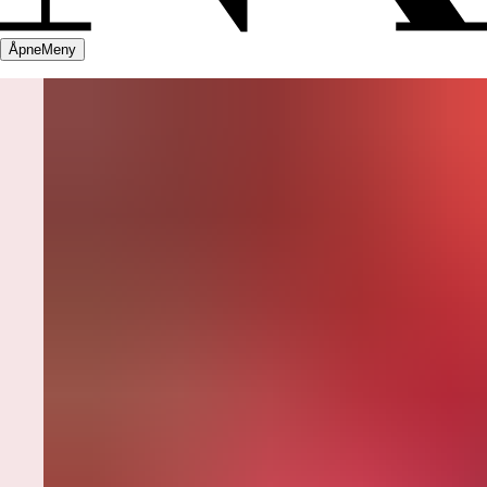
Åpne
Meny