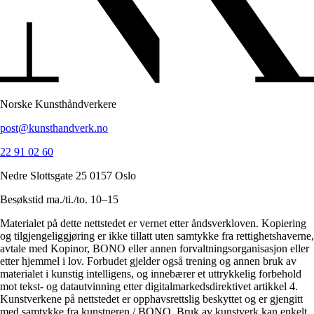
Norske Kunsthåndverkere
post@kunsthandverk.no
22 91 02 60
Nedre Slottsgate 25 0157 Oslo
Besøkstid ma./ti./to. 10–15
Materialet på dette nettstedet er vernet etter åndsverkloven. Kopiering
og tilgjengeliggjøring er ikke tillatt uten samtykke fra rettighetshaverne,
avtale med Kopinor, BONO eller annen forvaltningsorganisasjon eller
etter hjemmel i lov. Forbudet gjelder også trening og annen bruk av
materialet i kunstig intelligens, og innebærer et uttrykkelig forbehold
mot tekst- og datautvinning etter digitalmarkedsdirektivet artikkel 4.
Kunstverkene på nettstedet er opphavsrettslig beskyttet og er gjengitt
med samtykke fra kunstneren / BONO. Bruk av kunstverk kan enkelt