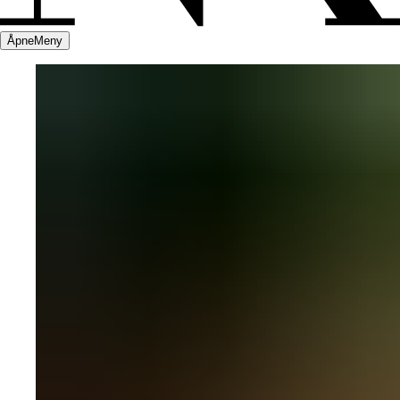
Åpne
Meny