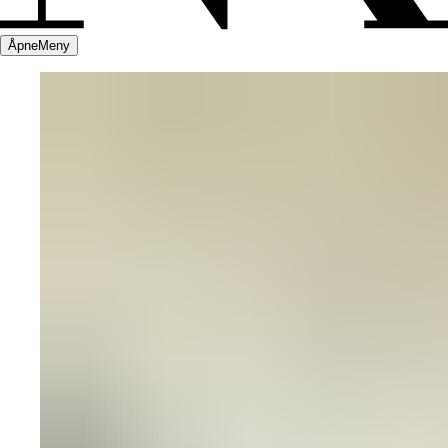
Åpne
Meny