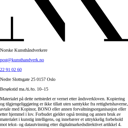
Norske Kunsthåndverkere
post@kunsthandverk.no
22 91 02 60
Nedre Slottsgate 25 0157 Oslo
Besøkstid ma./ti./to. 10–15
Materialet på dette nettstedet er vernet etter åndsverkloven. Kopiering
og tilgjengeliggjøring er ikke tillatt uten samtykke fra rettighetshaverne,
avtale med Kopinor, BONO eller annen forvaltningsorganisasjon eller
etter hjemmel i lov. Forbudet gjelder også trening og annen bruk av
materialet i kunstig intelligens, og innebærer et uttrykkelig forbehold
mot tekst- og datautvinning etter digitalmarkedsdirektivet artikkel 4.