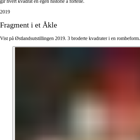
gir hvert kvadrat en egen historie å fortelle.
2019
Fragment
i
et
Åkle
Vist på Østlandsutstillingen 2019. 3 broderte kvadrater i en rombeform.