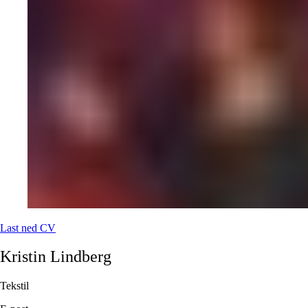
Last ned CV
Kristin
Lindberg
Tekstil