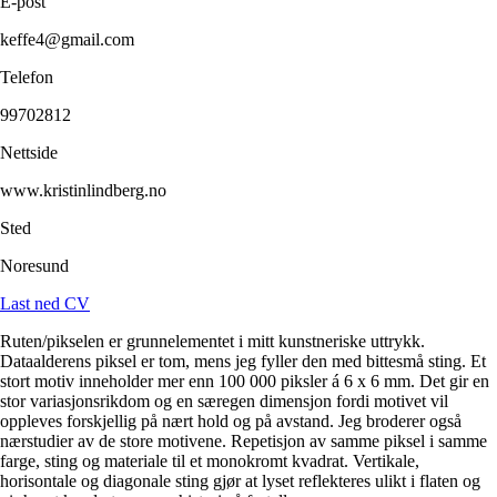
E-post
keffe4@gmail.com
Telefon
99702812
Nettside
www.kristinlindberg.no
Sted
Noresund
Last ned CV
Ruten/pikselen er grunnelementet i mitt kunstneriske uttrykk.
Dataalderens piksel er tom, mens jeg fyller den med bittesmå sting. Et
stort motiv inneholder mer enn 100 000 piksler á 6 x 6 mm. Det gir en
stor variasjonsrikdom og en særegen dimensjon fordi motivet vil
oppleves forskjellig på nært hold og på avstand. Jeg broderer også
nærstudier av de store motivene. Repetisjon av samme piksel i samme
farge, sting og materiale til et monokromt kvadrat. Vertikale,
horisontale og diagonale sting gjør at lyset reflekteres ulikt i flaten og