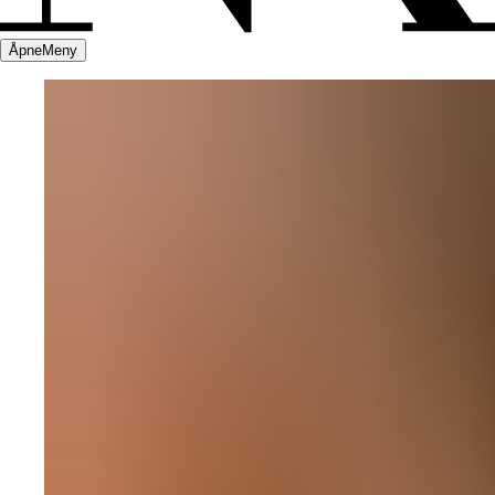
Åpne
Meny