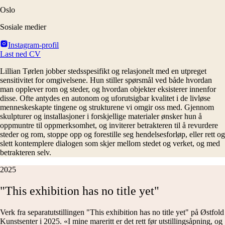
Oslo
Sosiale medier
Instagram-profil
Last ned CV
Lillian Tørlen jobber stedsspesifikt og relasjonelt med en utpreget
sensitivitet for omgivelsene. Hun stiller spørsmål ved både hvordan
man opplever rom og steder, og hvordan objekter eksisterer innenfor
disse. Ofte antydes en autonom og uforutsigbar kvalitet i de livløse
menneskeskapte tingene og strukturene vi omgir oss med. Gjennom
skulpturer og installasjoner i forskjellige materialer ønsker hun å
oppmuntre til oppmerksomhet, og inviterer betrakteren til å revurdere
steder og rom, stoppe opp og forestille seg hendelsesforløp, eller rett og
slett kontemplere dialogen som skjer mellom stedet og verket, og med
betrakteren selv.
2025
"This
exhibition
has
no
title
yet"
Verk fra separatutstillingen "This exhibition has no title yet" på Østfold
Kunstsenter i 2025. «I mine mareritt er det rett før utstillingsåpning, og