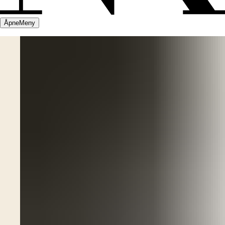
Åpne
Meny