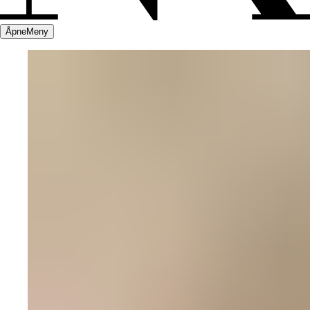
Åpne
Meny