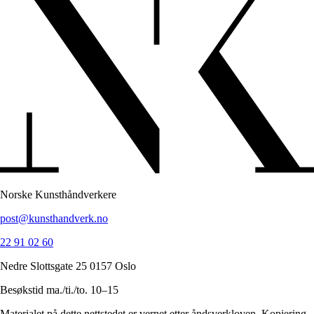
Norske Kunsthåndverkere
post@kunsthandverk.no
22 91 02 60
Nedre Slottsgate 25 0157 Oslo
Besøkstid ma./ti./to. 10–15
Materialet på dette nettstedet er vernet etter åndsverkloven. Kopiering