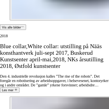
Vis alle bilder
2018
Blue
collar,White
collar:
utstilling
på
Nääs
konsthantverk
juli-sept
2017,
Buskerud
Kunstsenter
april-mai,2018,
NKs
årsutilling
2018,
Østfold
kunstsenter
Den 4. industrielle revolusjon kalles ”The rise of the robots”. Det
foregår en robotisering av arbeidsoppgaver, i helsevesenet, kontoryrker
og i andre områder. De ”gamle” yrkene forsvinner; arbeidsdre
…
Les mer