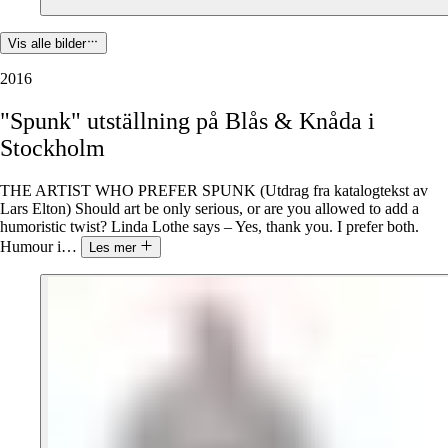
Vis alle bilder
2016
"Spunk"
utställning
på
Blås
&
Knåda
i
Stockholm
THE ARTIST WHO PREFER SPUNK (Utdrag fra katalogtekst av
Lars Elton) Should art be only serious, or are you allowed to add a
humoristic twist? Linda Lothe says – Yes, thank you. I prefer both.
Humour i
…
Les mer