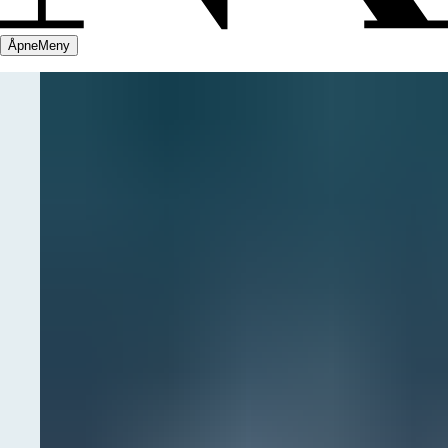
Åpne
Meny