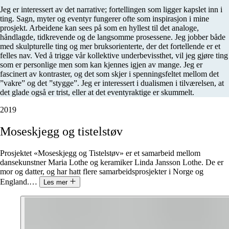
Jeg er interessert av det narrative; fortellingen som ligger kapslet inn i
ting. Sagn, myter og eventyr fungerer ofte som inspirasjon i mine
prosjekt. Arbeidene kan sees på som en hyllest til det analoge,
håndlagde, tidkrevende og de langsomme prosessene. Jeg jobber både
med skulpturelle ting og mer bruksorienterte, der det fortellende er et
felles nav. Ved å trigge vår kollektive underbevissthet, vil jeg gjøre ting
som er personlige men som kan kjennes igjen av mange. Jeg er
fascinert av kontraster, og det som skjer i spenningsfeltet mellom det
”vakre” og det ”stygge”. Jeg er interessert i dualismen i tilværelsen, at
det glade også er trist, eller at det eventyraktige er skummelt.
2019
Moseskjegg
og
tistelstøv
Prosjektet «Moseskjegg og Tistelstøv» er et samarbeid mellom
dansekunstner Maria Lothe og keramiker Linda Jansson Lothe. De er
mor og datter, og har hatt flere samarbeidsprosjekter i Norge og
England.
…
Les mer