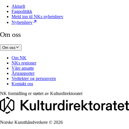
Aktuelt
Fagpolitikk
Meld inn til NKs nyhetsbrev
Nyhetsbrev
Om oss
Om oss
Om NK
NKs regioner
Våre ansatte
Årsrapporter
Vedtekter og personvern
Kontakt oss
NK formidling er støttet av
Kulturdirektoratet
Norske Kunsthåndverkere
©
2026