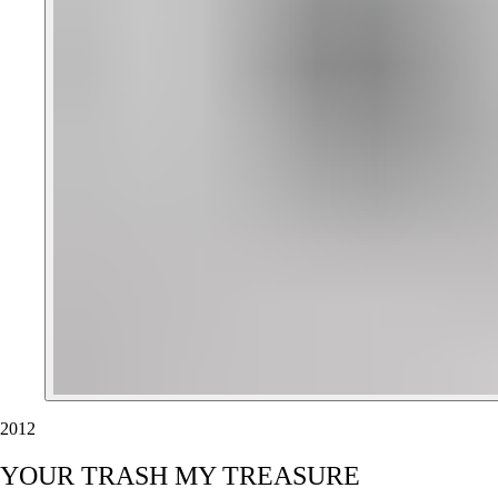
2012
YOUR
TRASH
MY
TREASURE