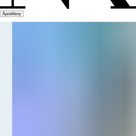
Åpne
Meny