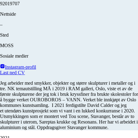
92019707
Nettside
–
Sted
MOSS
Sosiale medier
Instagram-profil
Last ned CV
Jeg arbeider med smykker, objekter og større skulpturer i metaller og i
tre. NK temautstilling MÅ i 2019 i RAM galleri, Oslo, viste et av de
første skulpturene der jeg tok i bruk kryssfiner fra brukte skolestoler for
å bygge verket OUROBOROS – VANN. Verket ble innkjøpt av Oslo
kommunes kunstsamling. I 2021 ferdigstilte David Calder og jeg
et utendørs kunstprosjekt som vi vant i en lukked konkurranse i 2020.
Utsmykkingen som er montert ved Tou scene, Stavanger, består av to
skulpturer i uterom, Sareptas krukke og Resonans. Her har vi arbeidet i
aluminium og stål. Oppdragsgiver Stavanger kommune.
2021