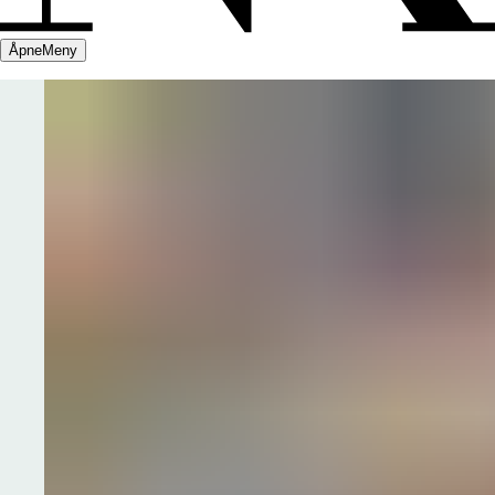
Åpne
Meny