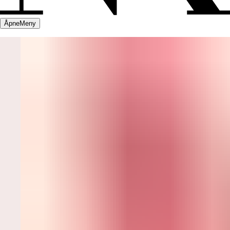
Åpne
Meny