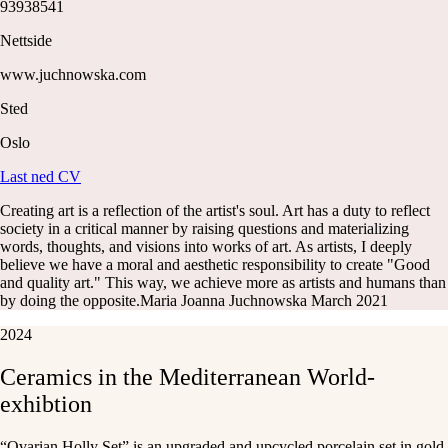
93938541
Nettside
www.juchnowska.com
Sted
Oslo
Last ned CV
Creating art is a reflection of the artist's soul. Art has a duty to reflect
society in a critical manner by raising questions and materializing
words, thoughts, and visions into works of art. As artists, I deeply
believe we have a moral and aesthetic responsibility to create "Good
and quality art." This way, we achieve more as artists and humans than
by doing the opposite. ​Maria Joanna Juchnowska March 2021
2024
Ceramics
in
the
Mediterranean
World-
exhibtion
“Ovarian Holly Set” is an upgraded and upcycled porcelain set in gold,