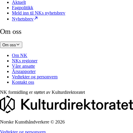
Aktuelt
Fagpolitikk
Meld inn til NKs nyhetsbrev
Nyhetsbrev
Om oss
Om oss
Om NK
NKs regioner
Våre ansatte
Årsrapporter
Vedtekter og personvern
Kontakt oss
NK formidling er støttet av
Kulturdirektoratet
Norske Kunsthåndverkere
©
2026
Vedtekter og personvern