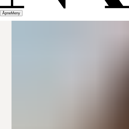
Åpne
Meny