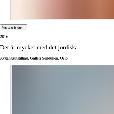
Vis alle bilder
2016
Det
är
mycket
med
det
jordiska
Avgangsutstilling, Galleri Seilduken, Oslo