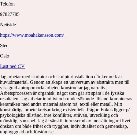
Telefon
97827785
Nettside
https://www.moahakansson.com/
Sted
Oslo
Last ned CV
Jag arbetar med skulptur och skulpturinstallation där keramik är
huvudmaterial. Genom att skapa ett universum av abstrakta men till
viss grad antropomorfa arbeten konstruerar jag narrativ.
Arbetsprocessen är organisk, något som går att spåra i de fysiska
resultaten. Jag arbetar intuitivt och undersökande. Ibland kombineras
keramiken med andra material såsom trä, textil eller metall. Mitt
konstnärliga arbete kretsar kring existentiella frågor. Fokus ligger på
psykologiska tillstånd, inre konflikter, strävan, utveckling och
mänskligt samspel. Jag är särskilt intresserad av motsättningar i livet,
önskan om både frihet och trygghet, individualitet och gemenskap,
uppbyggnad och förstörelse.