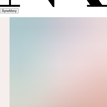
Åpne
Meny