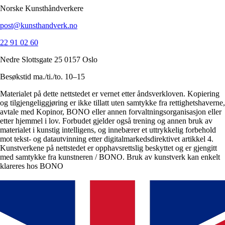
Norske Kunsthåndverkere
post@kunsthandverk.no
22 91 02 60
Nedre Slottsgate 25 0157 Oslo
Besøkstid ma./ti./to. 10–15
Materialet på dette nettstedet er vernet etter åndsverkloven. Kopiering
og tilgjengeliggjøring er ikke tillatt uten samtykke fra rettighetshaverne,
avtale med Kopinor, BONO eller annen forvaltningsorganisasjon eller
etter hjemmel i lov. Forbudet gjelder også trening og annen bruk av
materialet i kunstig intelligens, og innebærer et uttrykkelig forbehold
mot tekst- og datautvinning etter digitalmarkedsdirektivet artikkel 4.
Kunstverkene på nettstedet er opphavsrettslig beskyttet og er gjengitt
med samtykke fra kunstneren / BONO. Bruk av kunstverk kan enkelt
klareres hos BONO