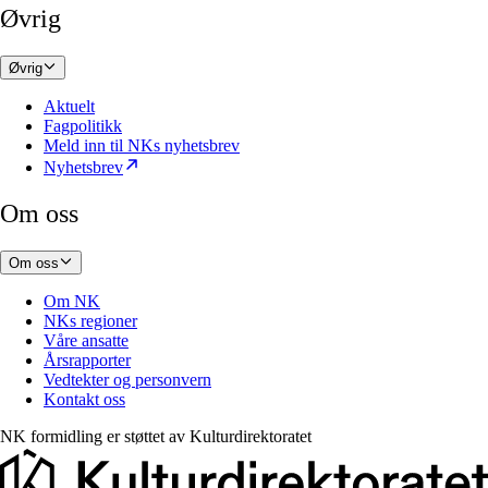
Øvrig
Øvrig
Aktuelt
Fagpolitikk
Meld inn til NKs nyhetsbrev
Nyhetsbrev
Om oss
Om oss
Om NK
NKs regioner
Våre ansatte
Årsrapporter
Vedtekter og personvern
Kontakt oss
NK formidling er støttet av
Kulturdirektoratet