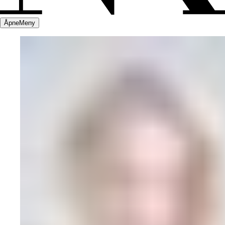
Åpne
Meny