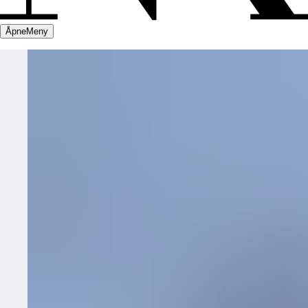
Åpne
Meny