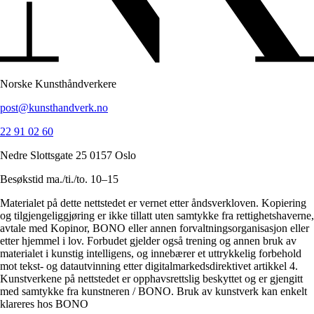
Norske Kunsthåndverkere
post@kunsthandverk.no
22 91 02 60
Nedre Slottsgate 25 0157 Oslo
Besøkstid ma./ti./to. 10–15
Materialet på dette nettstedet er vernet etter åndsverkloven. Kopiering
og tilgjengeliggjøring er ikke tillatt uten samtykke fra rettighetshaverne,
avtale med Kopinor, BONO eller annen forvaltningsorganisasjon eller
etter hjemmel i lov. Forbudet gjelder også trening og annen bruk av
materialet i kunstig intelligens, og innebærer et uttrykkelig forbehold
mot tekst- og datautvinning etter digitalmarkedsdirektivet artikkel 4.
Kunstverkene på nettstedet er opphavsrettslig beskyttet og er gjengitt
med samtykke fra kunstneren / BONO. Bruk av kunstverk kan enkelt
klareres hos BONO