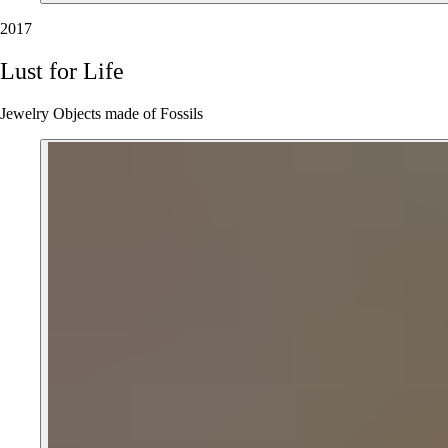
2017
Lust
for
Life
Jewelry Objects made of Fossils