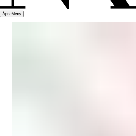
Åpne
Meny