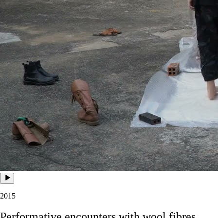
2015
Performative
encounters
with
wool
fibres