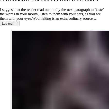
I suggest that the reader read out loudly the next paragraph to ‘taste’
the words in your mouth, listen to them with your ears, as you see
them with your eyes.Wool felting is an extra-ordinary source
…
Les mer