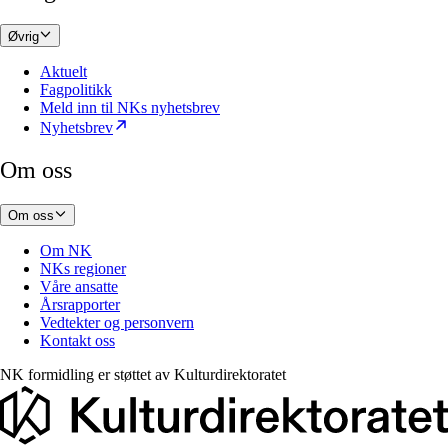
Øvrig
Aktuelt
Fagpolitikk
Meld inn til NKs nyhetsbrev
Nyhetsbrev
Om oss
Om oss
Om NK
NKs regioner
Våre ansatte
Årsrapporter
Vedtekter og personvern
Kontakt oss
NK formidling er støttet av
Kulturdirektoratet