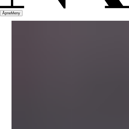
Åpne
Meny