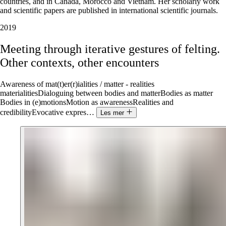
countries, and in Canada, Morocco and Vietnam. Her scholarly work
and scientific papers are published in international scientific journals.
2019
Meeting
through
iterative
gestures
of
felting.
Other
contexts,
other
encounters
Awareness of mat(t)er(r)ialities / matter - realities
materialitiesDialoguing between bodies and matterBodies as matter
Bodies in (e)motionsMotion as awarenessRealities and
credibilityEvocative expres
…
Les mer