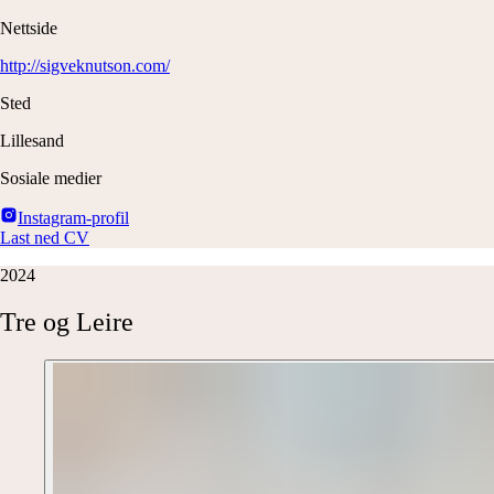
Nettside
http://sigveknutson.com/
Sted
Lillesand
Sosiale medier
Instagram-profil
Last ned CV
2024
Tre
og
Leire