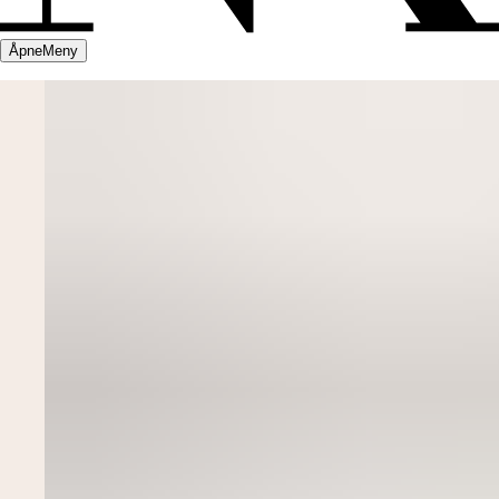
Åpne
Meny