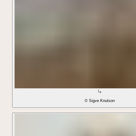
© Sigve Knutson