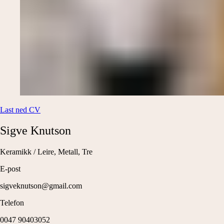
Last ned CV
Sigve
Knutson
Keramikk / Leire, Metall, Tre
E-post
sigveknutson@gmail.com
Telefon
0047 90403052