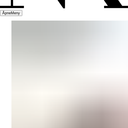
Åpne
Meny