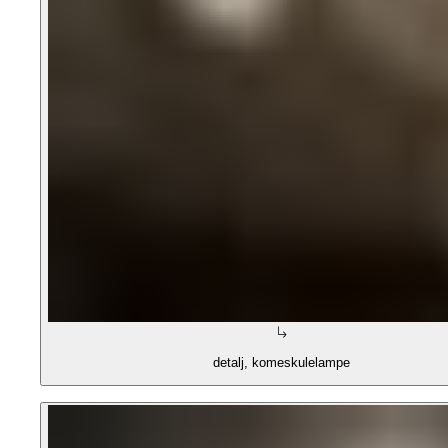
detalj, komeskulelampe