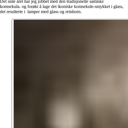
Det siste året har jeg jobbet med den tradisjonelle samiske
komsekula. og forøkt å lage det ikoniske komsekule-smykket i glass,
det resulterte i lamper med glass og reinhorn.