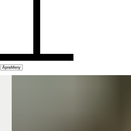
Åpne
Meny