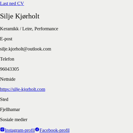
Last ned CV
Silje
Kjørholt
Keramikk / Leire, Performance
E-post
silje.kjorholt@outlook.com
Telefon
96043305
Nettside
https://silje-kjorholt.com
Sted
Fjellhamar
Sosiale medier
Instagram-profil
Facebook-profil