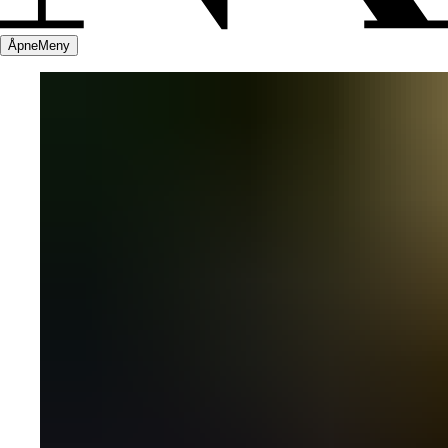
Åpne
Meny