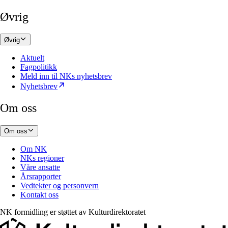
Øvrig
Øvrig
Aktuelt
Fagpolitikk
Meld inn til NKs nyhetsbrev
Nyhetsbrev
Om oss
Om oss
Om NK
NKs regioner
Våre ansatte
Årsrapporter
Vedtekter og personvern
Kontakt oss
NK formidling er støttet av
Kulturdirektoratet