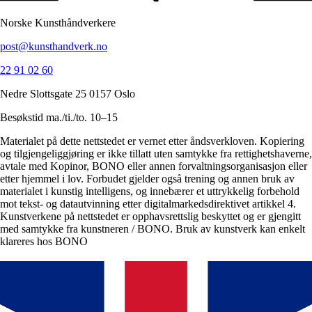
Norske Kunsthåndverkere
post@kunsthandverk.no
22 91 02 60
Nedre Slottsgate 25 0157 Oslo
Besøkstid ma./ti./to. 10–15
Materialet på dette nettstedet er vernet etter åndsverkloven. Kopiering
og tilgjengeliggjøring er ikke tillatt uten samtykke fra rettighetshaverne,
avtale med Kopinor, BONO eller annen forvaltningsorganisasjon eller
etter hjemmel i lov. Forbudet gjelder også trening og annen bruk av
materialet i kunstig intelligens, og innebærer et uttrykkelig forbehold
mot tekst- og datautvinning etter digitalmarkedsdirektivet artikkel 4.
Kunstverkene på nettstedet er opphavsrettslig beskyttet og er gjengitt
med samtykke fra kunstneren / BONO. Bruk av kunstverk kan enkelt
klareres hos BONO