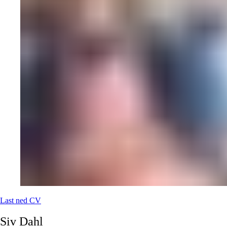
Last ned CV
Siv
Dahl