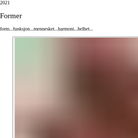
2021
Former
form...funksjon...mennesket...harmoni...helhet...