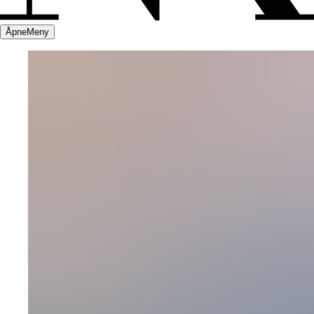
Åpne
Meny