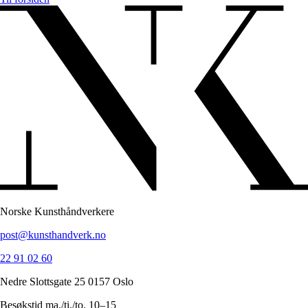
Norske Kunsthåndverkere
post@kunsthandverk.no
22 91 02 60
Nedre Slottsgate 25 0157 Oslo
Besøkstid ma./ti./to. 10–15