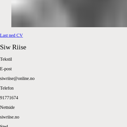
Last ned CV
Siw
Riise
Tekstil
E-post
siwriise@online.no
Telefon
91771674
Nettside
siwriise.no
Sted