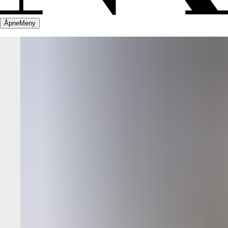
Åpne
Meny