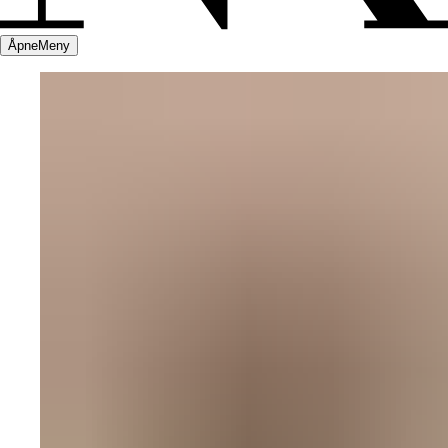
Åpne
Meny