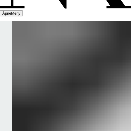
Åpne
Meny