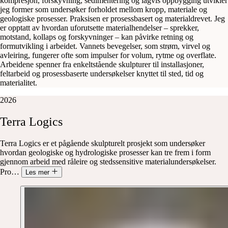
kompresjon, forskyvning, sedimentering og lagvis oppbygging utvikler
jeg former som undersøker forholdet mellom kropp, materiale og
geologiske prosesser. Praksisen er prosessbasert og materialdrevet. Jeg
er opptatt av hvordan uforutsette materialhendelser – sprekker,
motstand, kollaps og forskyvninger – kan påvirke retning og
formutvikling i arbeidet. Vannets bevegelser, som strøm, virvel og
avleiring, fungerer ofte som impulser for volum, rytme og overflate.
Arbeidene spenner fra enkeltstående skulpturer til installasjoner,
feltarbeid og prosessbaserte undersøkelser knyttet til sted, tid og
materialitet.
2026
Terra
Logics
Terra Logics er et pågående skulpturelt prosjekt som undersøker
hvordan geologiske og hydrologiske prosesser kan tre frem i form
gjennom arbeid med råleire og stedssensitive materialundersøkelser.
Pro
…
Les mer