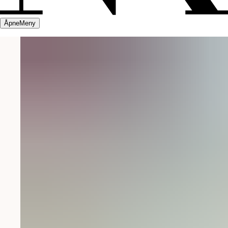
Åpne
Meny