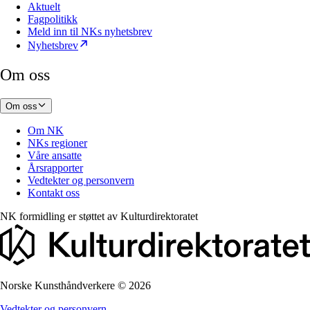
Aktuelt
Fagpolitikk
Meld inn til NKs nyhetsbrev
Nyhetsbrev
Om oss
Om oss
Om NK
NKs regioner
Våre ansatte
Årsrapporter
Vedtekter og personvern
Kontakt oss
NK formidling er støttet av
Kulturdirektoratet
Norske Kunsthåndverkere
©
2026
Vedtekter og personvern