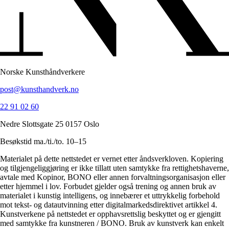
Norske Kunsthåndverkere
post@kunsthandverk.no
22 91 02 60
Nedre Slottsgate 25 0157 Oslo
Besøkstid ma./ti./to. 10–15
Materialet på dette nettstedet er vernet etter åndsverkloven. Kopiering
og tilgjengeliggjøring er ikke tillatt uten samtykke fra rettighetshaverne,
avtale med Kopinor, BONO eller annen forvaltningsorganisasjon eller
etter hjemmel i lov. Forbudet gjelder også trening og annen bruk av
materialet i kunstig intelligens, og innebærer et uttrykkelig forbehold
mot tekst- og datautvinning etter digitalmarkedsdirektivet artikkel 4.
Kunstverkene på nettstedet er opphavsrettslig beskyttet og er gjengitt
med samtykke fra kunstneren / BONO. Bruk av kunstverk kan enkelt