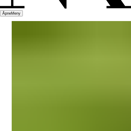
Åpne
Meny