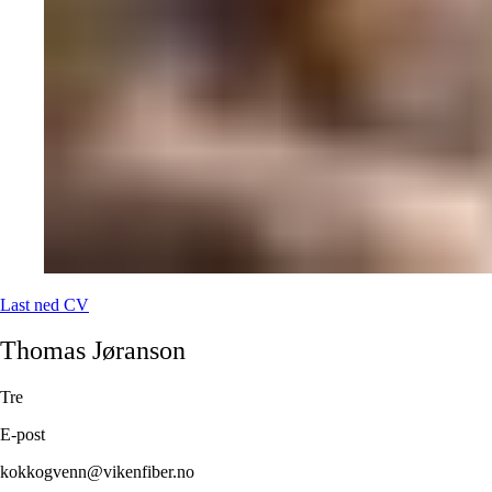
Last ned CV
Thomas
Jøranson
Tre
E-post
kokkogvenn@vikenfiber.no