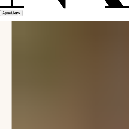
Åpne
Meny