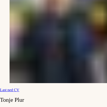
Last ned CV
Tonje
Plur