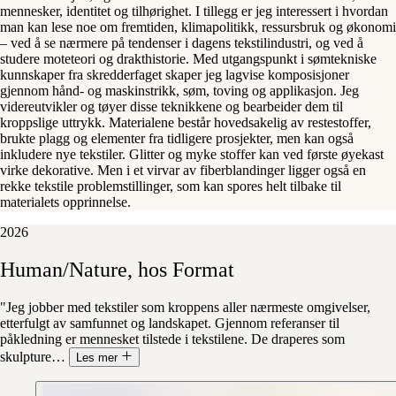
mennesker, identitet og tilhørighet. I tillegg er jeg interessert i hvordan
man kan lese noe om fremtiden, klimapolitikk, ressursbruk og økonomi
– ved å se nærmere på tendenser i dagens tekstilindustri, og ved å
studere moteteori og drakthistorie. Med utgangspunkt i sømtekniske
kunnskaper fra skredderfaget skaper jeg lagvise komposisjoner
gjennom hånd- og maskinstrikk, søm, toving og applikasjon. Jeg
videreutvikler og tøyer disse teknikkene og bearbeider dem til
kroppslige uttrykk. Materialene består hovedsakelig av restestoffer,
brukte plagg og elementer fra tidligere prosjekter, men kan også
inkludere nye tekstiler. Glitter og myke stoffer kan ved første øyekast
virke dekorative. Men i et virvar av fiberblandinger ligger også en
rekke tekstile problemstillinger, som kan spores helt tilbake til
materialets opprinnelse.
2026
Human/Nature,
hos
Format
"Jeg jobber med tekstiler som kroppens aller nærmeste omgivelser,
etterfulgt av samfunnet og landskapet. Gjennom referanser til
påkledning er mennesket tilstede i tekstilene. De draperes som
skulpture
…
Les mer