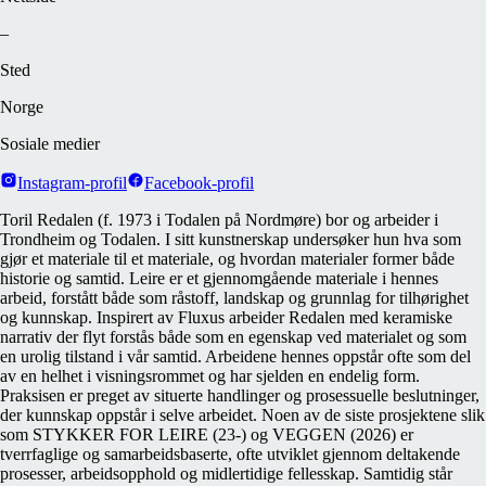
–
Sted
Norge
Sosiale medier
Instagram-profil
Facebook-profil
Toril Redalen (f. 1973 i Todalen på Nordmøre) bor og arbeider i
Trondheim og Todalen. I sitt kunstnerskap undersøker hun hva som
gjør et materiale til et materiale, og hvordan materialer former både
historie og samtid. Leire er et gjennomgående materiale i hennes
arbeid, forstått både som råstoff, landskap og grunnlag for tilhørighet
og kunnskap. Inspirert av Fluxus arbeider Redalen med keramiske
narrativ der flyt forstås både som en egenskap ved materialet og som
en urolig tilstand i vår samtid. Arbeidene hennes oppstår ofte som del
av en helhet i visningsrommet og har sjelden en endelig form.
Praksisen er preget av situerte handlinger og prosessuelle beslutninger,
der kunnskap oppstår i selve arbeidet. Noen av de siste prosjektene slik
som STYKKER FOR LEIRE (23-) og VEGGEN (2026) er
tverrfaglige og samarbeidsbaserte, ofte utviklet gjennom deltakende
prosesser, arbeidsopphold og midlertidige fellesskap. Samtidig står