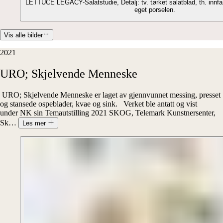
LETTUCE LEGACY-Salatstudie, Detalj: tv. tørket salatblad, th. innfan
eget porselen.
Vis alle bilder
2021
URO;
Skjelvende
Menneske
URO; Skjelvende Menneske er laget av gjennvunnet messing, presset
og stansede ospeblader, kvae og sink. Verket ble antatt og vist
under NK sin Temautstilling 2021 SKOG, Telemark Kunstnersenter,
Sk
…
Les mer