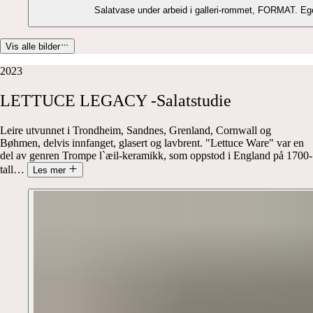
Salatvase under arbeid i galleri-rommet, FORMAT. Ege
Vis alle bilder
2023
LETTUCE
LEGACY
-Salatstudie
Leire utvunnet i Trondheim, Sandnes, Grenland, Cornwall og
Bøhmen, delvis innfanget, glasert og lavbrent. "Lettuce Ware" var en
del av genren Trompe l`æil-keramikk, som oppstod i England på 1700-
tall
…
Les mer