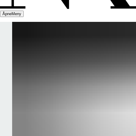
Åpne
Meny