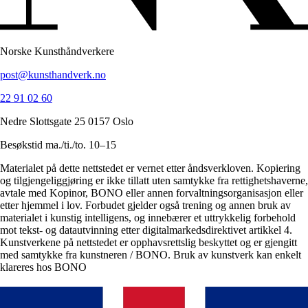
Norske Kunsthåndverkere
post@kunsthandverk.no
22 91 02 60
Nedre Slottsgate 25 0157 Oslo
Besøkstid ma./ti./to. 10–15
Materialet på dette nettstedet er vernet etter åndsverkloven. Kopiering
og tilgjengeliggjøring er ikke tillatt uten samtykke fra rettighetshaverne,
avtale med Kopinor, BONO eller annen forvaltningsorganisasjon eller
etter hjemmel i lov. Forbudet gjelder også trening og annen bruk av
materialet i kunstig intelligens, og innebærer et uttrykkelig forbehold
mot tekst- og datautvinning etter digitalmarkedsdirektivet artikkel 4.
Kunstverkene på nettstedet er opphavsrettslig beskyttet og er gjengitt
med samtykke fra kunstneren / BONO. Bruk av kunstverk kan enkelt
klareres hos BONO