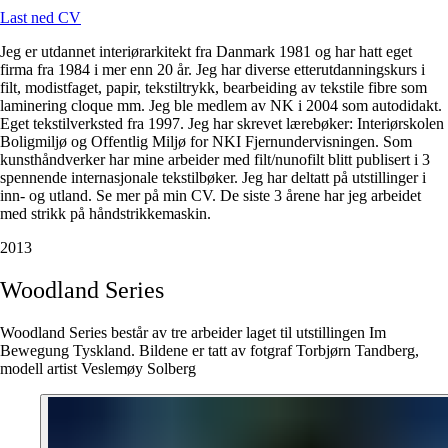
Last ned CV
Jeg er utdannet interiørarkitekt fra Danmark 1981 og har hatt eget
firma fra 1984 i mer enn 20 år. Jeg har diverse etterutdanningskurs i
filt, modistfaget, papir, tekstiltrykk, bearbeiding av tekstile fibre som
laminering cloque mm. Jeg ble medlem av NK i 2004 som autodidakt.
Eget tekstilverksted fra 1997. Jeg har skrevet lærebøker: Interiørskolen
Boligmiljø og Offentlig Miljø for NKI Fjernundervisningen. Som
kunsthåndverker har mine arbeider med filt/nunofilt blitt publisert i 3
spennende internasjonale tekstilbøker. Jeg har deltatt på utstillinger i
inn- og utland. Se mer på min CV. De siste 3 årene har jeg arbeidet
med strikk på håndstrikkemaskin.
2013
Woodland
Series
Woodland Series består av tre arbeider laget til utstillingen Im
Bewegung Tyskland. Bildene er tatt av fotgraf Torbjørn Tandberg,
modell artist Veslemøy Solberg