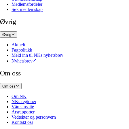
Medlemsfordeler
Søk medlemskap
Øvrig
Øvrig
Aktuelt
Fagpolitikk
Meld inn til NKs nyhetsbrev
Nyhetsbrev
Om oss
Om oss
Om NK
NKs regioner
Våre ansatte
Årsrapporter
Vedtekter og personvern
Kontakt oss