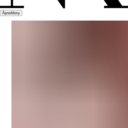
Åpne
Meny