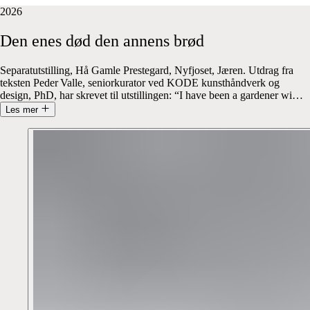
2026
Den
enes
død
den
annens
brød
Separatutstilling, Hå Gamle Prestegard, Nyfjoset, Jæren. Utdrag fra
teksten Peder Valle, senior­kurator ved KODE kunsthåndverk og
design, PhD, har skrevet til utstillingen: “I have been a gardener wi
…
Les mer