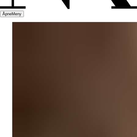
Åpne
Meny