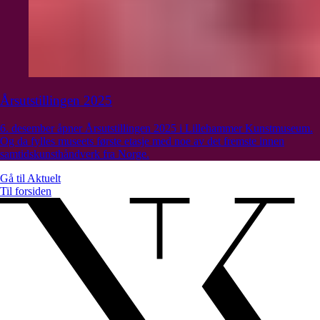
Årsutstillingen 2025
6. desember åpner Årsutstillingen 2025 i Lillehammer Kunstmuseum.
Og da fylles museets første etasje med noe av det fremste innen
samtidskunsthåndverk fra Norge.
Gå til
Aktuelt
Til forsiden