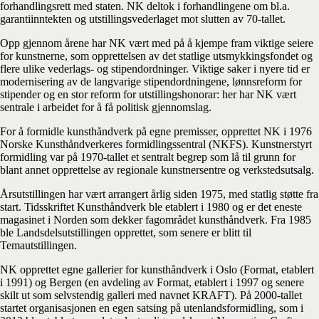
forhandlingsrett med staten. NK deltok i forhandlingene om bl.a.
garantiinntekten og utstillingsvederlaget mot slutten av 70-tallet.
Opp gjennom årene har NK vært med på å kjempe fram viktige seiere
for kunstnerne, som opprettelsen av det statlige utsmykkingsfondet og
flere ulike vederlags- og stipendordninger. Viktige saker i nyere tid er
modernisering av de langvarige stipendordningene, lønnsreform for
stipender og en stor reform for utstillingshonorar: her har NK vært
sentrale i arbeidet for å få politisk gjennomslag.
For å formidle kunsthåndverk på egne premisser, opprettet NK i 1976
Norske Kunsthåndverkeres formidlingssentral (NKFS). Kunstnerstyrt
formidling var på 1970-tallet et sentralt begrep som lå til grunn for
blant annet opprettelse av regionale kunstnersentre og verkstedsutsalg.
Årsutstillingen har vært arrangert årlig siden 1975, med statlig støtte fra
start. Tidsskriftet Kunsthåndverk ble etablert i 1980 og er det eneste
magasinet i Norden som dekker fagområdet kunsthåndverk. Fra 1985
ble Landsdelsutstillingen opprettet, som senere er blitt til
Temautstillingen.
NK opprettet egne gallerier for kunsthåndverk i Oslo (Format, etablert
i 1991) og Bergen (en avdeling av Format, etablert i 1997 og senere
skilt ut som selvstendig galleri med navnet KRAFT). På 2000-tallet
startet organisasjonen en egen satsing på utenlandsformidling, som i