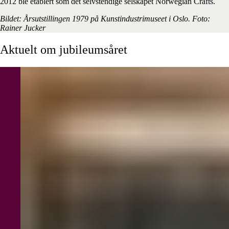
2012 ble etablert som det selvstendige selskapet Norwegian Crafts.
Bildet: Årsutstillingen 1979 på Kunstindustrimuseet i Oslo. Foto:
Rainer Jucker
Aktuelt
om
jubileumsåret