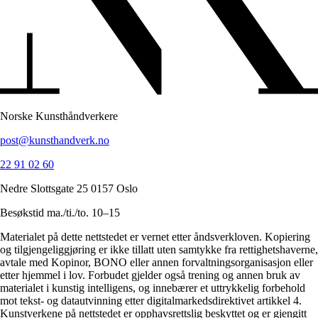
Norske Kunsthåndverkere
post@kunsthandverk.no
22 91 02 60
Nedre Slottsgate 25 0157 Oslo
Besøkstid ma./ti./to. 10–15
Materialet på dette nettstedet er vernet etter åndsverkloven. Kopiering
og tilgjengeliggjøring er ikke tillatt uten samtykke fra rettighetshaverne,
avtale med Kopinor, BONO eller annen forvaltningsorganisasjon eller
etter hjemmel i lov. Forbudet gjelder også trening og annen bruk av
materialet i kunstig intelligens, og innebærer et uttrykkelig forbehold
mot tekst- og datautvinning etter digitalmarkedsdirektivet artikkel 4.
Kunstverkene på nettstedet er opphavsrettslig beskyttet og er gjengitt