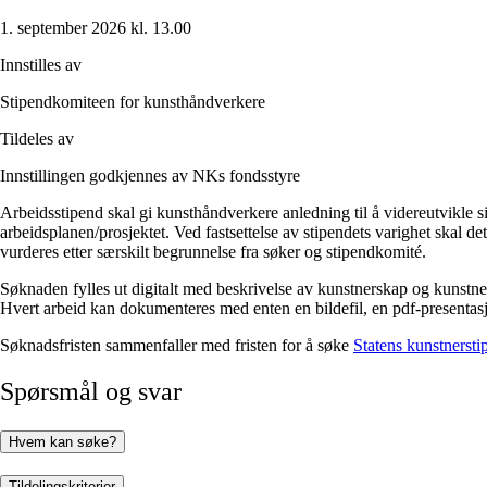
1. september 2026 kl. 13.00
Innstilles av
Stipendkomiteen for kunsthåndverkere
Tildeles av
Innstillingen godkjennes av NKs fondsstyre
Arbeidsstipend skal gi kunsthåndverkere anledning til å videreutvikle sit
arbeidsplanen/prosjektet. Ved fastsettelse av stipendets varighet skal d
vurderes etter særskilt begrunnelse fra søker og stipendkomité.
Søknaden fylles ut digitalt med beskrivelse av kunstnerskap og kunstn
Hvert arbeid kan dokumenteres med enten en bildefil, en pdf-presentasjo
Søknadsfristen sammenfaller med fristen for å søke
Statens kunstnersti
Spørsmål og svar
Hvem kan søke?
Tildelingskriterier