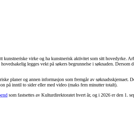
t kunstneriske virke og ha kunstnerisk aktivitet som sitt hovedyrke. Arbei
et hovedsakelig legges vekt på søkers begrunnelse i søknaden. Dersom det 
eriske planer og annen informasjon som fremgår av søknadsskjemaet. Det
n på inntil to sider eller med video (maks fem minutter totalt).
pend
som fastsettes av Kulturdirektoratet hvert år, og i 2026 er den 1. s