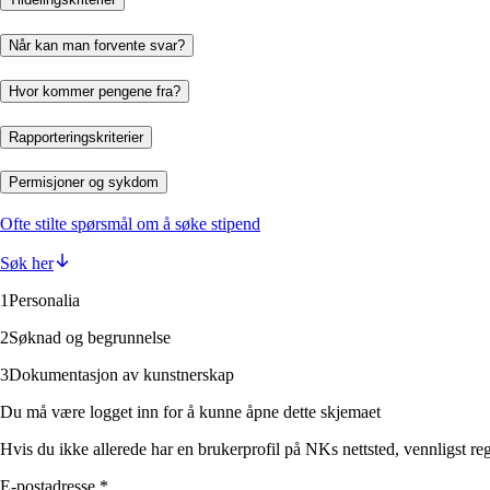
Når kan man forvente svar?
Hvor kommer pengene fra?
Rapporteringskriterier
Permisjoner og sykdom
Ofte stilte spørsmål om å søke stipend
Søk her
1
Personalia
2
Søknad og begrunnelse
3
Dokumentasjon av kunstnerskap
Du må være logget inn for å kunne åpne dette skjemaet
Hvis du ikke allerede har en brukerprofil på NKs nettsted, vennligst reg
E-postadresse
*