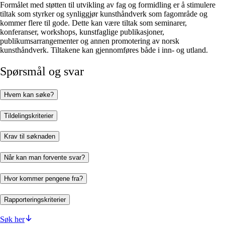
Formålet med støtten til utvikling av fag og formidling er å stimulere
tiltak som styrker og synliggjør kunsthåndverk som fagområde og
kommer flere til gode. Dette kan være tiltak som seminarer,
konferanser, workshops, kunstfaglige publikasjoner,
publikumsarrangementer og annen promotering av norsk
kunsthåndverk. Tiltakene kan gjennomføres både i inn- og utland.
Spørsmål og svar
Hvem kan søke?
Tildelingskriterier
Krav til søknaden
Når kan man forvente svar?
Hvor kommer pengene fra?
Rapporteringskriterier
Søk her