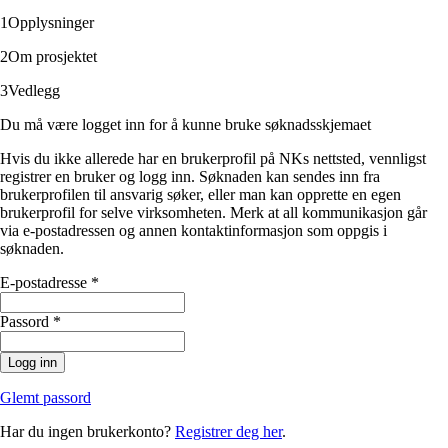
1
Opplysninger
2
Om prosjektet
3
Vedlegg
Du må være logget inn for å kunne bruke søknadsskjemaet
Hvis du ikke allerede har en brukerprofil på NKs nettsted, vennligst
registrer en bruker og logg inn. Søknaden kan sendes inn fra
brukerprofilen til ansvarig søker, eller man kan opprette en egen
brukerprofil for selve virksomheten. Merk at all kommunikasjon går
via e-postadressen og annen kontaktinformasjon som oppgis i
søknaden.
E-postadresse
*
Passord
*
Logg inn
Glemt passord
Har du ingen brukerkonto?
Registrer deg her
.