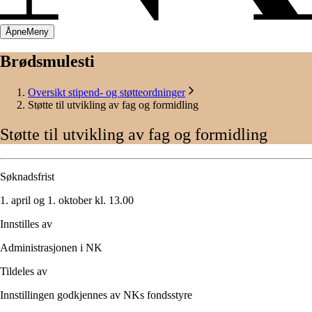
Åpne
Meny
Brødsmulesti
Oversikt stipend- og støtteordninger
Støtte til utvikling av fag og formidling
Støtte
til
utvikling
av
fag
og
formidling
Søknadsfrist
1. april og 1. oktober kl. 13.00
Innstilles av
Administrasjonen i NK​​​​‌ ‍ ​‍​‍‌‍ ‌ ​‍‌‍‍‌‌‍‌ ‌‍‍‌‌‍ ‍​‍​‍​ ‍‍​‍​‍‌ ​ ‌‍​‌‌‍ ‍‌‍‍‌‌ ‌​‌ ‍‌​‍ ‍‌‍‍‌‌‍ ​‍​‍​‍ ​​‍​‍‌‍‍​‌ ​‍‌‍‌‌‌‍‌‍​‍​‍​ ‍‍​‍​‍​‍ ‌ ​ ‌ ‌​‌ ‌‌‌‍‌​‌‍‍‌‌‍ ​‍ ‌‍‍‌‌‍ ‍‌ ‌​‌‍‌‌‌‍ ‍‌ ‌​​‍ ‌‍‌‌‌‍‌​‌‍‍‌‌ ‌​​‍ ‌‍ ‌‌‍ ‌‍‌​‌‍‌‌​ ‌‌ ​​‌ ​‍‌‍‌‌‌ ​ ‌‍‌‌‌‍ ‍‌ ‌​‌‍​‌‌ ‌​‌‍‍‌‌‍ ‌‍ ‍​ ‍ ‌‍‍‌‌‍‌​​ ‌​ ​‌​ ‌​‌‍​‌​ ‌‌​ ​‍​ ‌​​ ‌​‌‍​‍​‍ ‌​ ‌‍‌‍​‌​ ‌ ​ ‌​​‍ ‌​ ‌​​ ​‍‌‍‌​​ ‌ ​‍ ‌​ ‍‌‌‍‌​​ ​‌​ ​‍​‍ ‌​ ‌ ​ ​​​ ​‍​ ​‌​ ‍‌‌‍​ ‌‍​ ​ ‍​​ ​ ​ ​​​ ‌‌‌‍​ ​ ‍ ‌ ‌​‌ ‍‌‌ ​​‌‍‌‌​ ‌‌ ​ ‌‍​ ‌‍‍​‌‍ ‌‍ ​‌‍​‌‌ ​‍‌ ​ ‌‍‍​‌‍‍‌‌ ​​​ ‍ ‌ ​​‌‍​‌‌ ‌​‌‍‍​​ ‌‌ ​ ‌‍‌‌‌ ‌​‌​​‍‌ ‍‌​ ‌‍​‍‌‍​‌‌ ​ ‌‍‌‌‌‌‌‌‌ ​‍‌‍ ​​ ‌​‍‌‌​ ​‍‌​‌‍‌ ​ ‌ ‌​‌ ‌‌‌‍‌​‌‍‍‌‌‍ ​‍‌‍‌‍‍‌‌‍‌​​ ‌​ ​‌​ ‌​‌‍​‌​ ‌‌​ ​‍​ ‌​​ ‌​‌‍​‍​‍ ‌​ ‌‍‌‍​‌​ ‌ ​ ‌​​‍ ‌​ ‌​​ ​‍‌‍‌​​ ‌ ​‍ ‌​ ‍‌‌‍‌​​ ​‌​ ​‍​‍ ‌​ ‌ ​ ​​​ ​‍​ ​‌​ ‍‌‌‍​ ‌‍​ ​ ‍​​ ​ ​ ​​​ ‌‌‌‍​ ​‍‌‍‌ ‌​‌ ‍‌‌ ​​‌‍‌‌​ ‌‌ ​ ‌‍​ ‌‍‍​‌‍ ‌‍ ​‌‍​‌‌ ​‍‌ ​ ‌‍‍​‌‍‍‌‌ ​​​‍‌‍‌ ​​‌‍​‌‌ ‌​‌‍‍​​ ‌‌ ​ ‌‍‌‌‌ ‌​‌​​‍‌ ‍‌​‍​‍‌ ‌
Tildeles av
Innstillingen godkjennes av NKs fondsstyre