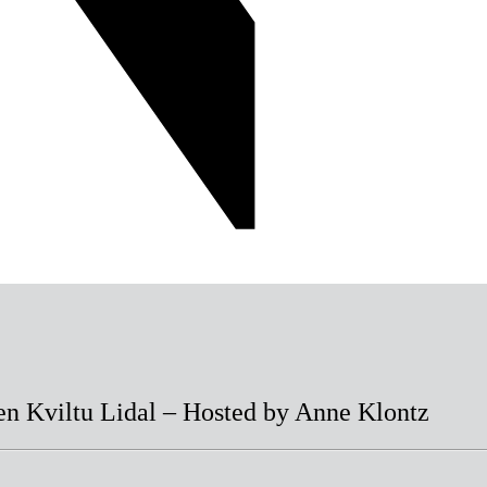
en
Kviltu
Lidal
–
Hosted
by
Anne
Klontz