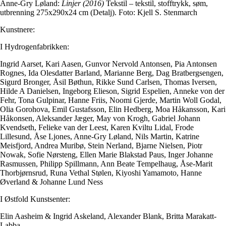
Anne-Gry Løland:
Linjer (2016)
Tekstil – tekstil, stofftrykk, søm,
utbrenning 275x290x24 cm (Detalj). Foto: Kjell S. Stenmarch
Kunstnere:
I Hydrogenfabrikken:
Ingrid Aarset, Kari Aasen, Gunvor Nervold Antonsen, Pia Antonsen
Rognes, Ida Olesdatter Barland, Marianne Berg, Dag Bratbergsengen,
Sigurd Bronger, Åsil Bøthun, Rikke Sund Carlsen, Thomas Iversen,
Hilde A Danielsen, Ingeborg Elieson, Sigrid Espelien, Anneke von der
Fehr, Tona Gulpinar, Hanne Friis, Noomi Gjerde, Martin Woll Godal,
Olia Gorohova, Emil Gustafsson, Elin Hedberg, Moa Håkansson, Kari
Håkonsen, Aleksander Jæger, May von Krogh, Gabriel Johann
Kvendseth, Felieke van der Leest, Karen Kviltu Lidal, Frode
Lillesund, Åse Ljones, Anne-Gry Løland, Nils Martin, Katrine
Meisfjord, Andrea Muribø, Stein Nerland, Bjarne Nielsen, Piotr
Nowak, Sofie Nørsteng, Ellen Marie Blakstad Paus, Inger Johanne
Rasmussen, Philipp Spillmann, Ann Beate Tempelhaug, Åse-Marit
Thorbjørnsrud, Runa Vethal Stølen, Kiyoshi Yamamoto, Hanne
Øverland & Johanne Lund Ness
I Østfold Kunstsenter:
Elin Aasheim & Ingrid Askeland, Alexander Blank, Britta Marakatt-
Labba