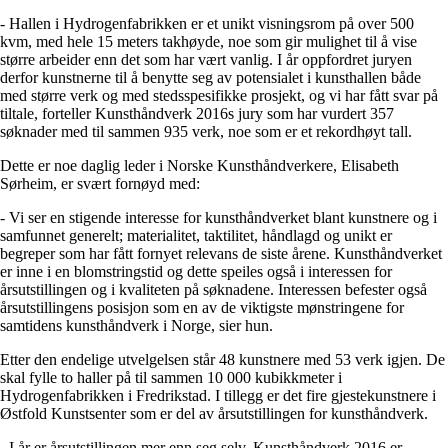
- Hallen i Hydrogenfabrikken er et unikt visningsrom på over 500
kvm, med hele 15 meters takhøyde, noe som gir mulighet til å vise
større arbeider enn det som har vært vanlig. I år oppfordret juryen
derfor kunstnerne til å benytte seg av potensialet i kunsthallen både
med større verk og med stedsspesifikke prosjekt, og vi har fått svar på
tiltale, forteller Kunsthåndverk 2016s jury som har vurdert 357
søknader med til sammen 935 verk, noe som er et rekordhøyt tall.
Dette er noe daglig leder i Norske Kunsthåndverkere, Elisabeth
Sørheim, er svært fornøyd med:
- Vi ser en stigende interesse for kunsthåndverket blant kunstnere og i
samfunnet generelt; materialitet, taktilitet, håndlagd og unikt er
begreper som har fått fornyet relevans de siste årene. Kunsthåndverket
er inne i en blomstringstid og dette speiles også i interessen for
årsutstillingen og i kvaliteten på søknadene. Interessen befester også
årsutstillingens posisjon som en av de viktigste mønstringene for
samtidens kunsthåndverk i Norge, sier hun.
Etter den endelige utvelgelsen står 48 kunstnere med 53 verk igjen. De
skal fylle to haller på til sammen 10 000 kubikkmeter i
Hydrogenfabrikken i Fredrikstad. I tillegg er det fire gjestekunstnere i
Østfold Kunstsenter som er del av årsutstillingen for kunsthåndverk.
- I år er årsutstillingen mer enn seg selv. Kunsthåndverk 2016 er