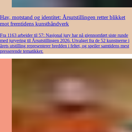
Hav, motstand og identitet: Årsutstillingen retter blikket
mot fremtidens kunsthåndverk
Fra 1163 arbeider til 57: Nasjonal jury har nå gjennomført siste runde
med juryering til Årsutstillingen 2026. Utvalget fra de 52 kunstnerne i
årets utstilling representerer bredden i feltet, og speiler samtidens mest
presserende tematikker.