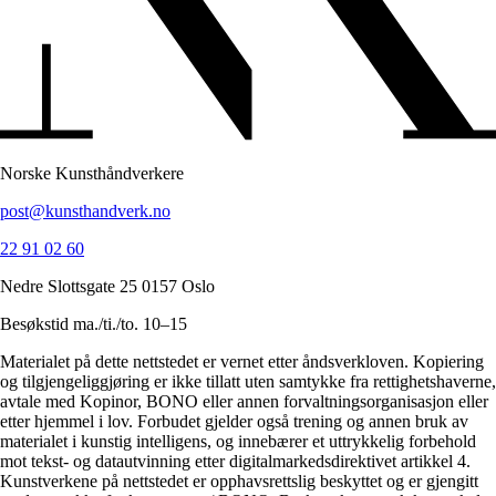
Norske Kunsthåndverkere
post@kunsthandverk.no
22 91 02 60
Nedre Slottsgate 25 0157 Oslo
Besøkstid ma./ti./to. 10–15
Materialet på dette nettstedet er vernet etter åndsverkloven. Kopiering
og tilgjengeliggjøring er ikke tillatt uten samtykke fra rettighetshaverne,
avtale med Kopinor, BONO eller annen forvaltningsorganisasjon eller
etter hjemmel i lov. Forbudet gjelder også trening og annen bruk av
materialet i kunstig intelligens, og innebærer et uttrykkelig forbehold
mot tekst- og datautvinning etter digitalmarkedsdirektivet artikkel 4.
Kunstverkene på nettstedet er opphavsrettslig beskyttet og er gjengitt