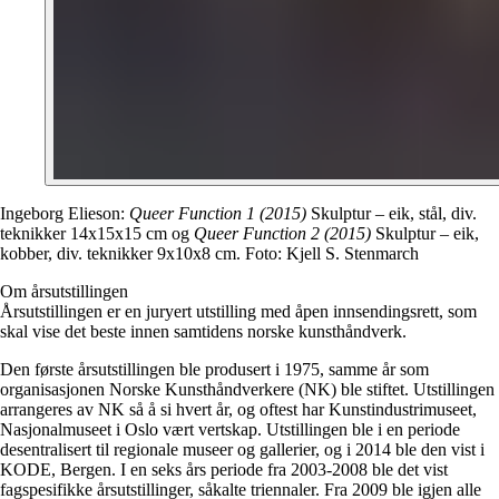
Ingeborg Elieson:
Queer Function 1 (2015)
Skulptur – eik, stål, div.
teknikker 14x15x15 cm og
Queer Function 2 (2015)
Skulptur – eik,
kobber, div. teknikker 9x10x8 cm. Foto: Kjell S. Stenmarch
Om årsutstillingen
Årsutstillingen er en juryert utstilling med åpen innsendingsrett, som
skal vise det beste innen samtidens norske kunsthåndverk.
Den første årsutstillingen ble produsert i 1975, samme år som
organisasjonen Norske Kunsthåndverkere (NK) ble stiftet. Utstillingen
arrangeres av NK så å si hvert år, og oftest har Kunstindustrimuseet,
Nasjonalmuseet i Oslo vært vertskap. Utstillingen ble i en periode
desentralisert til regionale museer og gallerier, og i 2014 ble den vist i
KODE, Bergen. I en seks års periode fra 2003-2008 ble det vist
fagspesifikke årsutstillinger, såkalte triennaler. Fra 2009 ble igjen alle