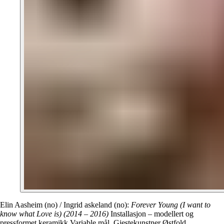
Elin Aasheim (no) / Ingrid askeland (no):
Forever Young (I want to
know what Love is) (2014 – 2016)
Installasjon – modellert og
pressformet keramikk Variable mål. Gjestekunstner Østfold