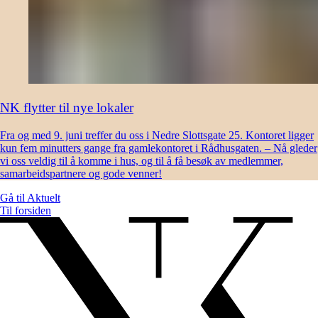
NK flytter til nye lokaler
Fra og med 9. juni treffer du oss i Nedre Slottsgate 25. Kontoret ligger
kun fem minutters gange fra gamlekontoret i Rådhusgaten. – Nå gleder
vi oss veldig til å komme i hus, og til å få besøk av medlemmer,
samarbeidspartnere og gode venner!
Gå til
Aktuelt
Til forsiden