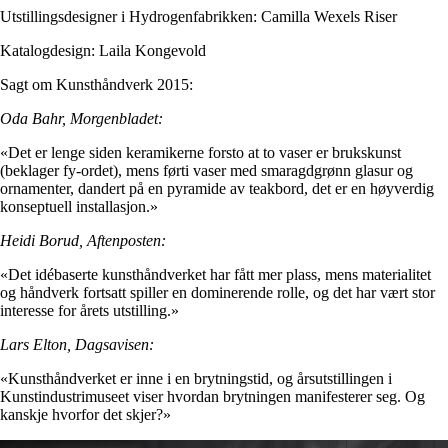
Utstillingsdesigner i Hydrogenfabrikken
: Camilla Wexels Riser
Katalogdesign
: Laila Kongevold
Sagt om Kunsthåndverk 2015:
Oda Bahr, Morgenbladet:
«Det er lenge siden keramikerne forsto at to vaser er brukskunst
(beklager fy-ordet), mens førti vaser med smaragdgrønn glasur og
ornamenter, dandert på en pyramide av teakbord, det er en høyverdig
konseptuell installasjon.»
Heidi Borud, Aftenposten:
«Det idébaserte kunsthåndverket har fått mer plass, mens materialitet
og håndverk fortsatt spiller en dominerende rolle, og det har vært stor
interesse for årets utstilling.»
Lars Elton, Dagsavisen:
«Kunsthåndverket er inne i en brytningstid, og årsutstillingen i
Kunstindustrimuseet viser hvordan brytningen manifesterer seg. Og
kanskje hvorfor det skjer?»