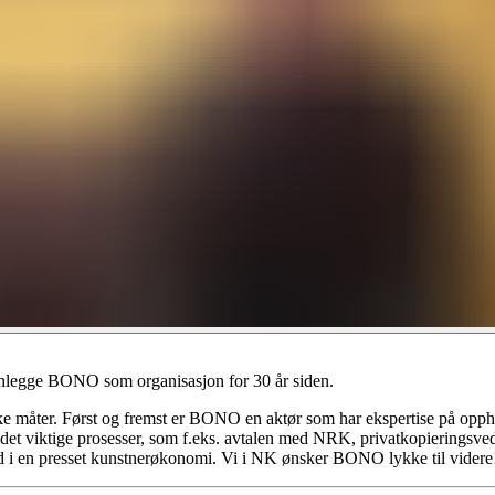
nnlegge BONO som organisasjon for 30 år siden.
ulike måter. Først og fremst er BONO en aktør som har ekspertise på op
edet viktige prosesser, som f.eks. avtalen med NRK, privatkopieringsv
ed i en presset kunstnerøkonomi. Vi i NK ønsker BONO lykke til videre