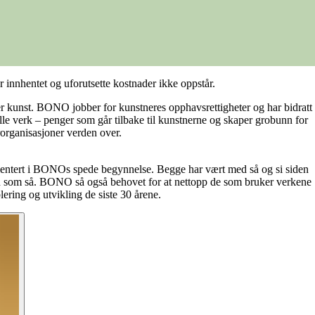
r innhentet og uforutsette kostnader ikke oppstår.
r kunst. BONO jobber for kunstneres opphavsrettigheter og har bidratt
elle verk – penger som går tilbake til kunstnerne og skaper grobunn for
organisasjoner verden over.
orientert i BONOs spede begynnelse. Begge har vært med så og si siden
 enn som så. BONO så også behovet for at nettopp de som bruker verkene
ering og utvikling de siste 30 årene.