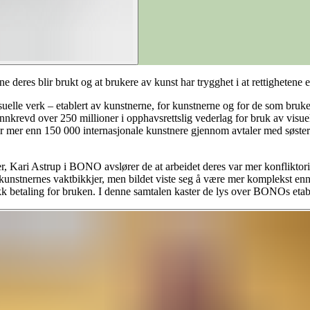
 deres blir brukt og at brukere av kunst har trygghet i at rettighetene e
lle verk – etablert av kunstnerne, for kunstnerne og for de som bruke
 innkrevd over 250 millioner i opphavsrettslig vederlag for bruk av visu
 mer enn 150 000 internasjonale kunstnere gjennom avtaler med søster
er, Kari Astrup i BONO avslører de at arbeidet deres var mer konflikt
ære kunstnernes vaktbikkjer, men bildet viste seg å være mer komplekst
ikk betaling for bruken. I denne samtalen kaster de lys over BONOs etabl