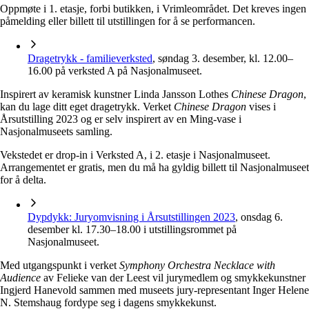
Oppmøte i 1. etasje, forbi butikken, i Vrimleområdet. Det kreves ingen
påmelding eller billett til utstillingen for å se performancen.
Dragetrykk - familieverksted
, søndag 3. desember, kl. 12.00–
16.00 på verksted A på Nasjonalmuseet.
Inspirert av keramisk kunstner Linda Jansson Lothes
Chinese Dragon
,
kan du lage ditt eget dragetrykk. Verket
Chinese Dragon
vises i
Årsutstilling 2023 og er selv inspirert av en Ming-vase i
Nasjonalmuseets samling.
Vekstedet er drop-in i Verksted A, i 2. etasje i Nasjonalmuseet.
Arrangementet er gratis, men du må ha gyldig billett til Nasjonalmuseet
for å delta.
Dypdykk: Juryomvisning i Årsutstillingen 2023
, onsdag 6.
desember kl. 17.30–18.00 i utstillingsrommet på
Nasjonalmuseet.
Med utgangspunkt i verket
Symphony Orchestra Necklace with
Audience
av Felieke van der Leest vil jurymedlem og smykkekunstner
Ingjerd Hanevold sammen med museets jury-representant Inger Helene
N. Stemshaug fordype seg i dagens smykkekunst.