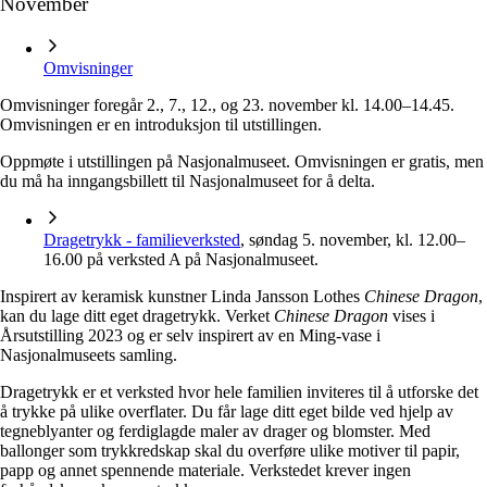
November
Omvisninger
Omvisninger foregår 2., 7., 12., og 23. november kl. 14.00–14.45.
Omvisningen er en introduksjon til utstillingen.
Oppmøte i utstillingen på Nasjonalmuseet. Omvisningen er gratis, men
du må ha inngangsbillett til Nasjonalmuseet for å delta.
Dragetrykk - familieverksted
, søndag 5. november, kl. 12.00–
16.00 på verksted A på Nasjonalmuseet.
Inspirert av keramisk kunstner Linda Jansson Lothes
Chinese Dragon
,
kan du lage ditt eget dragetrykk. Verket
Chinese Dragon
vises i
Årsutstilling 2023 og er selv inspirert av en Ming-vase i
Nasjonalmuseets samling.
Dragetrykk er et verksted hvor hele familien inviteres til å utforske det
å trykke på ulike overflater. Du får lage ditt eget bilde ved hjelp av
tegneblyanter og ferdiglagde maler av drager og blomster. Med
ballonger som trykkredskap skal du overføre ulike motiver til papir,
papp og annet spennende materiale. Verkstedet krever ingen