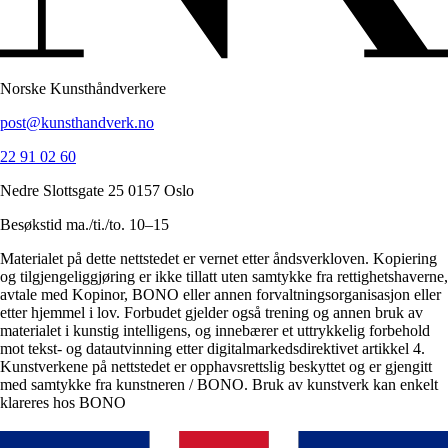
Norske Kunsthåndverkere
post@kunsthandverk.no
22 91 02 60
Nedre Slottsgate 25 0157 Oslo
Besøkstid ma./ti./to. 10–15
Materialet på dette nettstedet er vernet etter åndsverkloven. Kopiering
og tilgjengeliggjøring er ikke tillatt uten samtykke fra rettighetshaverne,
avtale med Kopinor, BONO eller annen forvaltningsorganisasjon eller
etter hjemmel i lov. Forbudet gjelder også trening og annen bruk av
materialet i kunstig intelligens, og innebærer et uttrykkelig forbehold
mot tekst- og datautvinning etter digitalmarkedsdirektivet artikkel 4.
Kunstverkene på nettstedet er opphavsrettslig beskyttet og er gjengitt
med samtykke fra kunstneren / BONO. Bruk av kunstverk kan enkelt
klareres hos BONO