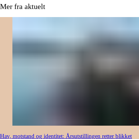
Mer
fra
aktuelt
Hav, motstand og identitet: Årsutstillingen retter blikket