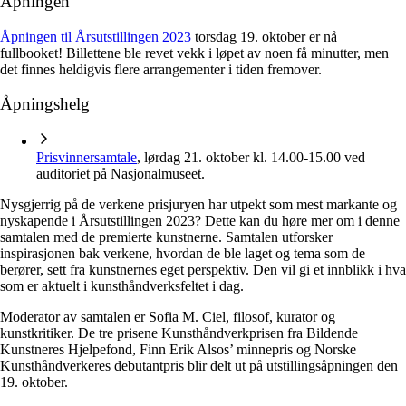
Åpningen
Åpningen til Årsutstillingen 2023
torsdag 19. oktober er nå
fullbooket! Billettene ble revet vekk i løpet av noen få minutter, men
det finnes heldigvis flere arrangementer i tiden fremover.
Åpningshelg
Prisvinnersamtale
, lørdag 21. oktober kl. 14.00-15.00 ved
auditoriet på Nasjonalmuseet.
Nysgjerrig på de verkene prisjuryen har utpekt som mest markante og
nyskapende i Årsutstillingen 2023? Dette kan du høre mer om i denne
samtalen med de premierte kunstnerne. Samtalen utforsker
inspirasjonen bak verkene, hvordan de ble laget og tema som de
berører, sett fra kunstnernes eget perspektiv. Den vil gi et innblikk i hva
som er aktuelt i kunsthåndverksfeltet i dag.
Moderator av samtalen er Sofia M. Ciel, filosof, kurator og
kunstkritiker. De tre prisene Kunsthåndverkprisen fra Bildende
Kunstneres Hjelpefond, Finn Erik Alsos’ minnepris og Norske
Kunsthåndverkeres debutantpris blir delt ut på utstillingsåpningen den
19. oktober.