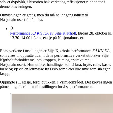
selv et dypdykk, i historien bak verket og refleksjoner rundt dette i
denne omvisningen.
Omvisningen er gratis, men du må ha inngangsbillett til
Nasjonalmuseet for å delta.
Performance
KJ KN KA
av Silje Kjørholt
, lørdag 28. oktober kl.
13.30–14.00 i første etasje på Nasjonalmuseet.
Et av verkene i utstillingen er Silje Kjørholts performance
KJ KN KA
,
som vises til oppsatte tider. I dette performative verket utforsker Silje
Kjørholt forholdet mellom kroppen, leira og arkitekturen i
Nasjonalmuseet. Hun utfører handlinger som å kna, bryte, rulle, kaste,
bære og kjevle en leirmasse fra Oslo som veier like mye som sin egen
kropp.
Oppmøte i 1. etasje, forbi butikken, i Vrimleområdet. Det kreves ingen
påmelding eller billett til utstillingen for å se performancen.