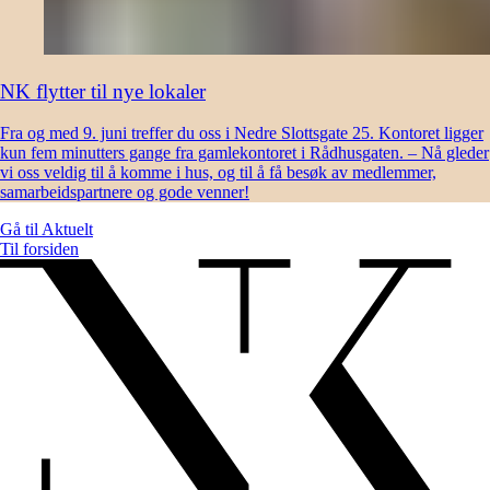
NK flytter til nye lokaler
Fra og med 9. juni treffer du oss i Nedre Slottsgate 25. Kontoret ligger
kun fem minutters gange fra gamlekontoret i Rådhusgaten. – Nå gleder
vi oss veldig til å komme i hus, og til å få besøk av medlemmer,
samarbeidspartnere og gode venner!
Gå til
Aktuelt
Til forsiden