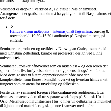
forhåndskunnskap om trykk.
Vekstedet er drop-in i Verksted A, i 2. etasje i Nasjonalmuseet.
Arrangementet er gratis, men du må ha gyldig billett til Nasjonalmuseet
for å delta.
Håndverk som møteplass – internasjonalt fagseminar
, onsdag 8.
november kl. 10.30–15.30 i auditoriet på Nasjonalmuseet, på
engelsk.
Seminaret er produsert og utviklet av Norwegian Crafts, i samarbeid
med Christina Zetterlund, kurator og professor i design ved Linné
universitetet.
Seminaret utforsker håndverket som en møteplass – og den rollen det
spiller i folks liv, forflyttelse, drømmer og potensielt også konflikter.
Med dette ønsker vi å rette oppmerksomhet både mot den
kompleksiteten som finnes i kunsthåndverket og hvordan håndverket
fungerer som en arena for utveksling og fellesskap.
Første del av seminaret foregår i Nasjonalmuseets auditorium. Etter
dette tas temaene videre til tre separate workshops på Samisk Hus i
Oslo, Melahuset og Kunstnernes Hus, og her vil deltakerne få mulighet
til å jobbe med materialer og skape noe i samvær med andre.