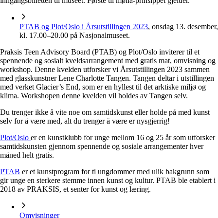
inngangsbilletten til museet. Første til mølla-prinsippet gjelder.
PTAB og Plot/Oslo i Årsutstillingen 2023
, onsdag 13. desember,
kl. 17.00–20.00 på Nasjonalmuseet.
Praksis Teen Advisory Board (PTAB) og Plot/Oslo inviterer til et
spennende og sosialt kveldsarrangement med gratis mat, omvisning og
workshop. Denne kvelden utforsker vi Årsutstillingen 2023 sammen
med glasskunstner Lene Charlotte Tangen. Tangen deltar i utstillingen
med verket Glacier’s End, som er en hyllest til det arktiske miljø og
klima. Workshopen denne kvelden vil holdes av Tangen selv.
Du trenger ikke å vite noe om samtidskunst eller holde på med kunst
selv for å være med, alt du trenger å være er nysgjerrig!
Plot/Oslo
er en kunstklubb for unge mellom 16 og 25 år som utforsker
samtidskunsten gjennom spennende og sosiale arrangementer hver
måned helt gratis.
PTAB
er et kunstprogram for ti ungdommer med ulik bakgrunn som
gir unge en sterkere stemme innen kunst og kultur. PTAB ble etablert i
2018 av PRAKSIS, et senter for kunst og læring.
Omvisninger