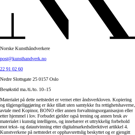
Norske Kunsthåndverkere
post@kunsthandverk.no
22 91 02 60
Nedre Slottsgate 25 0157 Oslo
Besøkstid ma./ti./to. 10–15
Materialet på dette nettstedet er vernet etter åndsverkloven. Kopiering
og tilgjengeliggjøring er ikke tillatt uten samtykke fra rettighetshaverne,
avtale med Kopinor, BONO eller annen forvaltningsorganisasjon eller
etter hjemmel i lov. Forbudet gjelder også trening og annen bruk av
materialet i kunstig intelligens, og innebærer et uttrykkelig forbehold
mot tekst- og datautvinning etter digitalmarkedsdirektivet artikkel 4.
Kunstverkene på nettstedet er opphavsrettslig beskyttet og er gjengitt