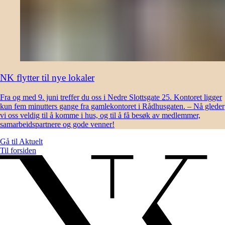
NK flytter til nye lokaler
Fra og med 9. juni treffer du oss i Nedre Slottsgate 25. Kontoret ligger
kun fem minutters gange fra gamlekontoret i Rådhusgaten. – Nå gleder
vi oss veldig til å komme i hus, og til å få besøk av medlemmer,
samarbeidspartnere og gode venner!
Gå til
Aktuelt
Til forsiden