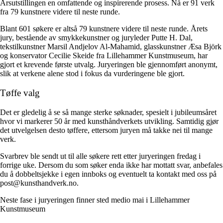
Årsutstillingen en omfattende og inspirerende prosess. Nå er 91 verk
fra 79 kunstnere videre til neste runde.
Blant 601 søkere er altså 79 kunstnere videre til neste runde. Årets
jury, bestående av smykkekunstner og juryleder Putte H. Dal,
tekstilkunstner Marsil Andjelov Al-Mahamid, glasskunstner Æsa Björk
og konservator Cecilie Skeide fra Lillehammer Kunstmuseum, har
gjort et krevende første utvalg. Juryeringen ble gjennomført anonymt,
slik at verkene alene stod i fokus da vurderingene ble gjort.
Tøffe valg
Det er gledelig å se så mange sterke søknader, spesielt i jubileumsåret
hvor vi markerer 50 år med kunsthåndverkets utvikling. Samtidig gjør
det utvelgelsen desto tøffere, ettersom juryen må takke nei til mange
verk.
Svarbrev ble sendt ut til alle søkere rett etter juryeringen fredag i
forrige uke. Dersom du som søker enda ikke har mottatt svar, anbefales
du å dobbeltsjekke i egen innboks og eventuelt ta kontakt med oss på
post@kunsthandverk.no.
Neste fase i juryeringen finner sted medio mai i Lillehammer
Kunstmuseum