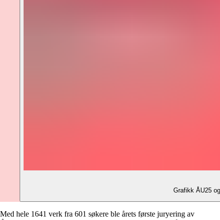
Grafikk ÅU25 og 
Med hele 1641 verk fra 601 søkere ble årets første juryering av