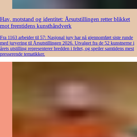
Hav, motstand og identitet: Årsutstillingen retter blikket
mot fremtidens kunsthåndverk
Fra 1163 arbeider til 57: Nasjonal jury har nå gjennomført siste runde
med juryering til Årsutstillingen 2026. Utvalget fra de 52 kunstnerne i
årets utstilling representerer bredden i feltet, og speiler samtidens mest
presserende tematikker.